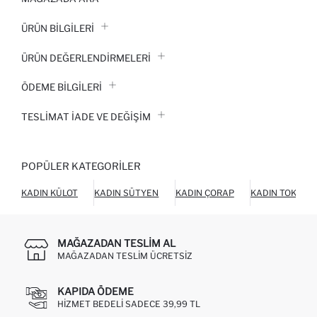
ÜRÜN BILGILERI
ÜRÜN DEĞERLENDİRMELERİ
ÖDEME BİLGİLERİ
TESLIMAT İADE VE DEĞIŞIM
POPÜLER KATEGORILER
KADIN KÜLOT
KADIN SÜTYEN
KADIN ÇORAP
KADIN TOKA
MAĞAZADAN TESLIM AL
MAĞAZADAN TESLIM ÜCRETSIZ
KAPIDA ÖDEME
HIZMET BEDELI SADECE 39,99 TL