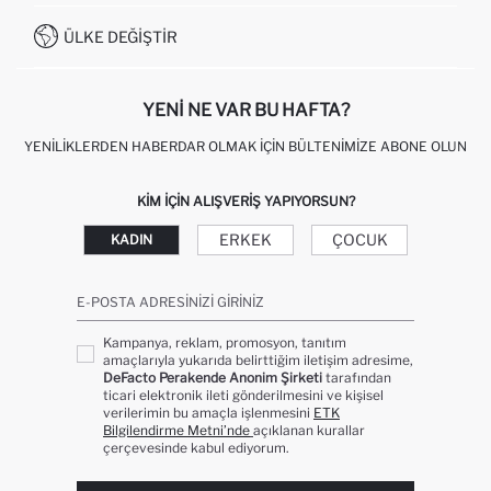
İŞLEM REHBERI
MÜŞTERI HIZMETLERI
0850 333 22 86
KAMPANYALAR
ÜLKE DEĞIŞTIR
KIŞISEL VERILERIN KORUNMASI VE GIZLILIK
YENI NE VAR BU HAFTA?
YENILIKLERDEN HABERDAR OLMAK İÇIN BÜLTENIMIZE ABONE OLUN
KIM IÇIN ALIŞVERIŞ YAPIYORSUN?
ERKEK
ÇOCUK
KADIN
E-POSTA ADRESINIZI GIRINIZ
Kampanya, reklam, promosyon, tanıtım
amaçlarıyla yukarıda belirttiğim iletişim adresime,
DeFacto Perakende Anonim Şirketi
tarafından
ticari elektronik ileti gönderilmesini ve kişisel
verilerimin bu amaçla işlenmesini
ETK
Bilgilendirme Metni’nde
açıklanan kurallar
çerçevesinde kabul ediyorum.