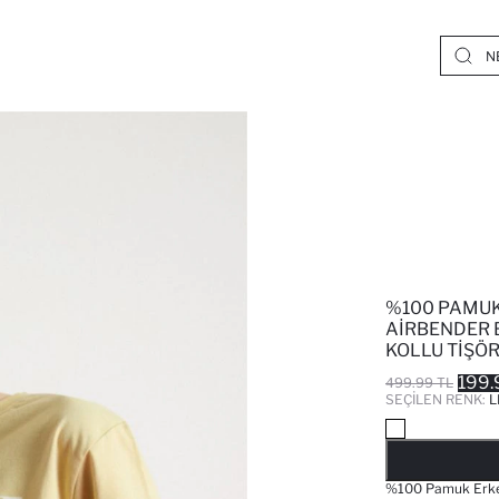
%100 PAMUK
AIRBENDER B
KOLLU TIŞÖ
199.
499.99 TL
SEÇILEN RENK:
L
%100 Pamuk Erkek 