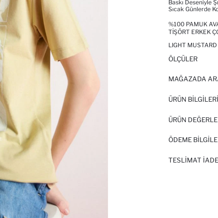
Baskı Deseniyle Şı
Sıcak Günlerde Ko
%100 PAMUK AVA
TIŞÖRT ERKEK 
LIGHT MUSTARD 
ÖLÇÜLER
MAĞAZADA AR
ÜRÜN BILGILER
ÜRÜN DEĞERLE
ÖDEME BİLGİLE
TESLIMAT İADE