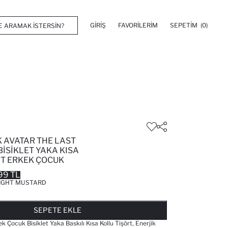
GIRIŞ
FAVORILERIM
SEPETIM
(0)
 AVATAR THE LAST
ISIKLET YAKA KISA
RT ERKEK ÇOCUK
99 TL
IGHT MUSTARD
FAVORILERE EKLENDI
GELINCE HABER VER
SEPETE EKLENIYOR
SEPETE EKLENDI
SEPETE EKLE
Çocuk Bisiklet Yaka Baskılı Kısa Kollu Tişört, Enerjik