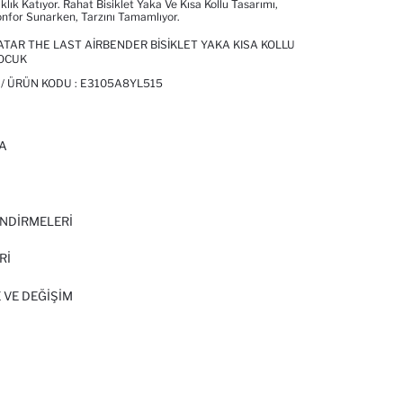
klık Katıyor. Rahat Bisiklet Yaka Ve Kısa Kollu Tasarımı,
nfor Sunarken, Tarzını Tamamlıyor.
TAR THE LAST AIRBENDER BISIKLET YAKA KISA KOLLU
ÇOCUK
/ ÜRÜN KODU :
E3105A8YL515
A
I
NDİRMELERİ
Rİ
 VE DEĞIŞIM