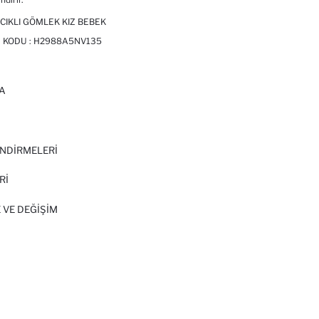
CIKLI GÖMLEK KIZ BEBEK
 KODU :
H2988A5NV135
A
I
NDİRMELERİ
Rİ
 VE DEĞIŞIM