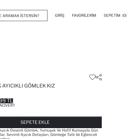
GIRIŞ
FAVORILERIM
SEPETIM
(0)
 AYICIKLI GÖMLEK KIZ
99 TL
ACIVERT
FAVORILERE EKLENDI
GELINCE HABER VER
SEPETE EKLENIYOR
SEPETE EKLENDI
SEPETE EKLE
 Ayıcık Desenli Gömlek, Yumuşak Ve Hafif Kumaşıyla Gün
ar. Sevimli Ayıcık Detayları, Gömleğe Tatlı Ve Eğlenceli
dırır.