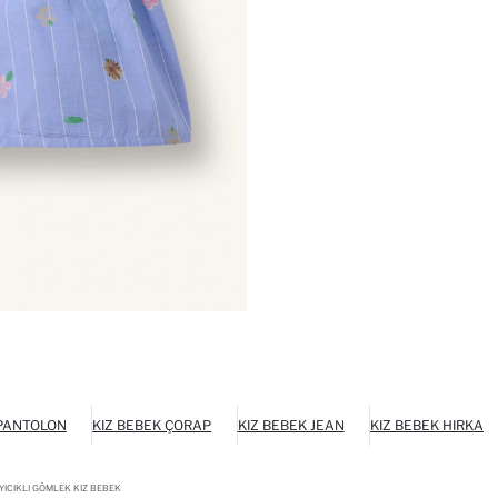
 PANTOLON
KIZ BEBEK ÇORAP
KIZ BEBEK JEAN
KIZ BEBEK HIRKA
ICIKLI GÖMLEK KIZ BEBEK