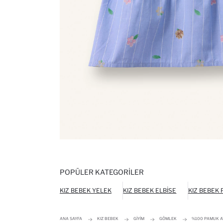
POPÜLER KATEGORILER
KIZ BEBEK YELEK
KIZ BEBEK ELBISE
KIZ BEBEK
ANA SAYFA
KIZ BEBEK
GIYIM
GÖMLEK
%100 PAMUK AY