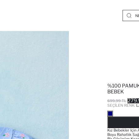
%100 PAMUK
BEBEK
279.
699.99 TL
SEÇILEN RENK:
L
Kız Bebekler Için
Boyu Rahatlık Sağl
Bir Görünüm Kazan