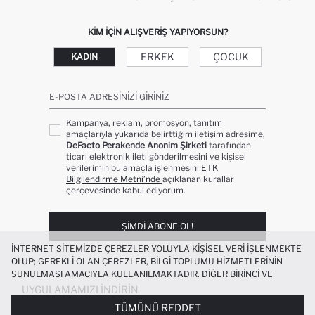
KIM IÇIN ALIŞVERIŞ YAPIYORSUN?
ERKEK
ÇOCUK
KADIN
E-POSTA ADRESINIZI GIRINIZ
Kampanya, reklam, promosyon, tanıtım
amaçlarıyla yukarıda belirttiğim iletişim adresime,
DeFacto Perakende Anonim Şirketi
tarafından
ticari elektronik ileti gönderilmesini ve kişisel
verilerimin bu amaçla işlenmesini
ETK
Bilgilendirme Metni’nde
açıklanan kurallar
çerçevesinde kabul ediyorum.
ŞIMDI ABONE OL!
İNTERNET SITEMIZDE ÇEREZLER YOLUYLA KIŞISEL VERI IŞLENMEKTE
OLUP; GEREKLI OLAN ÇEREZLER, BILGI TOPLUMU HIZMETLERININ
SUNULMASI AMACIYLA KULLANILMAKTADIR. DIĞER BIRINCI VE
ÜÇÜNCÜ TARAF ÇEREZLER ISE SIZE DAHA IYI BIR ALIŞVERIŞ
UYGULAMAMIZI İNDIRIN
DENEYIMI SUNULABILMESI, SITEMIZIN DAHA IŞLEVSEL KILINMASI VE
TÜMÜNÜ REDDET
KIŞISELLEŞTIRMESI VE AÇIK RIZA VERMENIZ HALINDE, SIZLERE