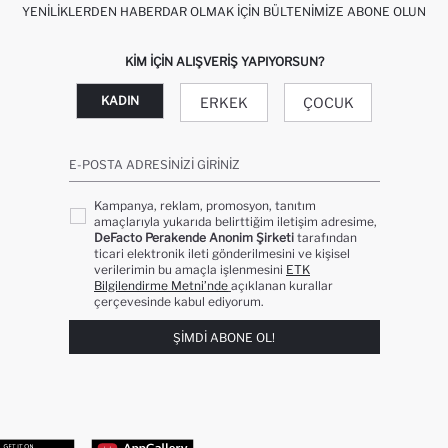
YENILIKLERDEN HABERDAR OLMAK İÇIN BÜLTENIMIZE ABONE OLUN
KIM IÇIN ALIŞVERIŞ YAPIYORSUN?
KADIN
ERKEK
ÇOCUK
E-POSTA ADRESINIZI GIRINIZ
Kampanya, reklam, promosyon, tanıtım
amaçlarıyla yukarıda belirttiğim iletişim adresime,
DeFacto Perakende Anonim Şirketi
tarafından
ticari elektronik ileti gönderilmesini ve kişisel
verilerimin bu amaçla işlenmesini
ETK
Bilgilendirme Metni’nde
açıklanan kurallar
çerçevesinde kabul ediyorum.
ŞIMDI ABONE OL!