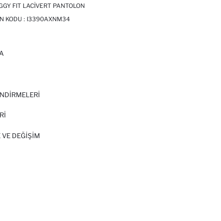
GY FIT LACIVERT PANTOLON
N KODU :
I3390AXNM34
A
I
NDİRMELERİ
Rİ
 VE DEĞIŞIM