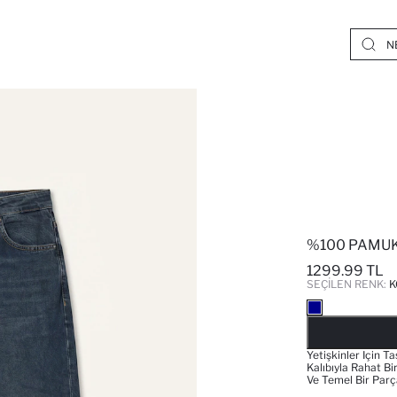
%100 PAMUK
1299.99 TL
SEÇILEN RENK:
K
Yetişkinler Için T
Kalıbıyla Rahat B
Ve Temel Bir Parç