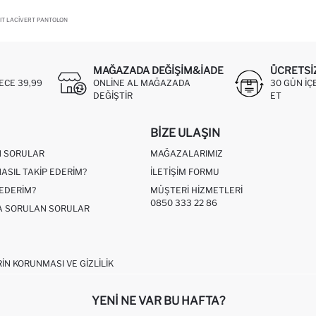
IT LACIVERT PANTOLON
MAĞAZADA DEĞIŞIM&İADE
ÜCRETSI
ECE 39,99
ONLINE AL MAĞAZADA
30 GÜN IÇ
DEĞIŞTIR
ET
BIZE ULAŞIN
N SORULAR
MAĞAZALARIMIZ
NASIL TAKIP EDERIM?
İLETIŞIM FORMU
 EDERIM?
MÜŞTERI HIZMETLERI
0850 333 22 86
ÇA SORULAN SORULAR
RIN KORUNMASI VE GIZLILIK
YENI NE VAR BU HAFTA?