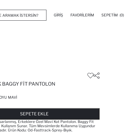
GIRIŞ
FAVORILERIM
SEPETIM
(0)
 BAGGY FIT PANTOLON
OYU MAVI
FAVORILERE EKLENDI
GELINCE HABER VER
SEPETE EKLENIYOR
SEPETE EKLENDI
SEPETE EKLE
asarlanmış, Erkeklere Özel Mavi Kot Pantolon. Baggy Fit
ir Kullanım Sunar. Tüm Mevsimlerde Kullanıma Uygundur
adır. Ürün Kodu: Od-Fasttrack-Sprey-Bıyık.