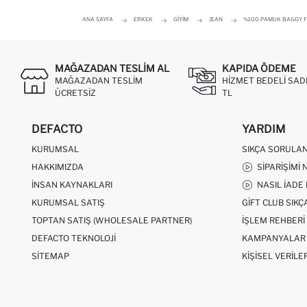
ANA SAYFA
ERKEK
GIYIM
JEAN
%100 PAMUK BAGGY F
MAĞAZADAN TESLIM AL
KAPIDA ÖDEME
MAĞAZADAN TESLIM
HIZMET BEDELI SAD
ÜCRETSIZ
TL
DEFACTO
YARDIM
KURUMSAL
SIKÇA SORULA
HAKKIMIZDA
SIPARIŞIMI 
İNSAN KAYNAKLARI
NASIL İADE
KURUMSAL SATIŞ
GIFT CLUB SIK
TOPTAN SATIŞ (WHOLESALE PARTNER)
İŞLEM REHBERI
DEFACTO TEKNOLOJI
KAMPANYALAR
SITEMAP
KIŞISEL VERILE