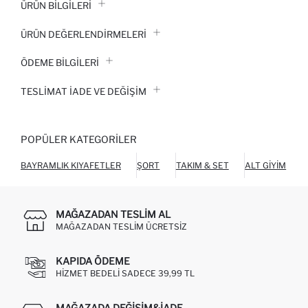
ÜRÜN BILGILERI
ÜRÜN DEĞERLENDİRMELERİ
ÖDEME BİLGİLERİ
TESLIMAT İADE VE DEĞIŞIM
POPÜLER KATEGORILER
BAYRAMLIK KIYAFETLER
ŞORT
TAKIM & SET
ALT GIYIM
O
MAĞAZADAN TESLIM AL
MAĞAZADAN TESLIM ÜCRETSIZ
KAPIDA ÖDEME
HIZMET BEDELI SADECE 39,99 TL
MAĞAZADA DEĞIŞIM&İADE