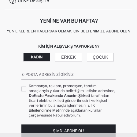
ÜLKE DEĞIŞTIR
KIŞISEL VERILERIN KORUNMASI VE GIZLILIK
YENI NE VAR BU HAFTA?
YENILIKLERDEN HABERDAR OLMAK İÇIN BÜLTENIMIZE ABONE OLUN
KIM IÇIN ALIŞVERIŞ YAPIYORSUN?
ERKEK
ÇOCUK
KADIN
E-POSTA ADRESINIZI GIRINIZ
Kampanya, reklam, promosyon, tanıtım
amaçlarıyla yukarıda belirttiğim iletişim adresime,
DeFacto Perakende Anonim Şirketi
tarafından
ticari elektronik ileti gönderilmesini ve kişisel
verilerimin bu amaçla işlenmesini
ETK
Bilgilendirme Metni’nde
açıklanan kurallar
çerçevesinde kabul ediyorum.
ŞIMDI ABONE OL!