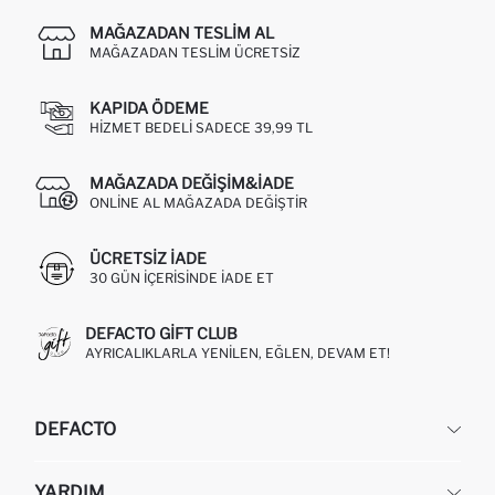
MAĞAZADAN TESLIM AL
MAĞAZADAN TESLIM ÜCRETSIZ
KAPIDA ÖDEME
HIZMET BEDELI SADECE 39,99 TL
MAĞAZADA DEĞIŞIM&İADE
ONLINE AL MAĞAZADA DEĞIŞTIR
ÜCRETSIZ IADE
30 GÜN IÇERISINDE IADE ET
DEFACTO GIFT CLUB
AYRICALIKLARLA YENILEN, EĞLEN, DEVAM ET!
DEFACTO
KURUMSAL
YARDIM