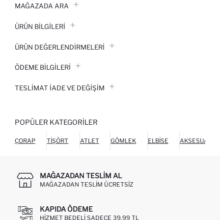
MAĞAZADA ARA
ÜRÜN BILGILERI
ÜRÜN DEĞERLENDİRMELERİ
ÖDEME BİLGİLERİ
TESLIMAT İADE VE DEĞIŞIM
POPÜLER KATEGORILER
ÇORAP
TIŞÖRT
ATLET
GÖMLEK
ELBISE
AKSESUAR
MAĞAZADAN TESLIM AL
MAĞAZADAN TESLIM ÜCRETSIZ
KAPIDA ÖDEME
HIZMET BEDELI SADECE 39,99 TL