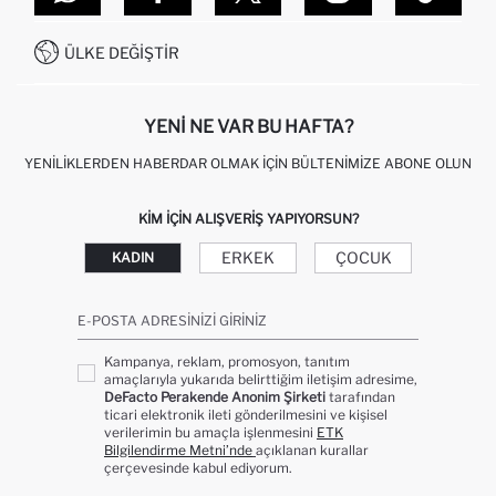
SITEMAP
İŞLEM REHBERI
MÜŞTERI HIZMETLERI
0850 333 22 86
KAMPANYALAR
ÜLKE DEĞIŞTIR
KIŞISEL VERILERIN KORUNMASI VE GIZLILIK
YENI NE VAR BU HAFTA?
YENILIKLERDEN HABERDAR OLMAK İÇIN BÜLTENIMIZE ABONE OLUN
KIM IÇIN ALIŞVERIŞ YAPIYORSUN?
ERKEK
ÇOCUK
KADIN
E-POSTA ADRESINIZI GIRINIZ
Kampanya, reklam, promosyon, tanıtım
amaçlarıyla yukarıda belirttiğim iletişim adresime,
DeFacto Perakende Anonim Şirketi
tarafından
ticari elektronik ileti gönderilmesini ve kişisel
verilerimin bu amaçla işlenmesini
ETK
Bilgilendirme Metni’nde
açıklanan kurallar
çerçevesinde kabul ediyorum.