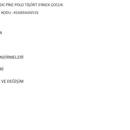
IC PIKE POLO TIŞÖRT ERKEK ÇOCUK
 KODU :
K1689A6NV31
A
I
NDİRMELERİ
Rİ
 VE DEĞIŞIM