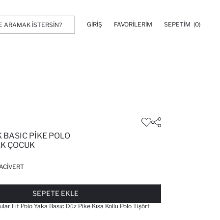
GIRIŞ
FAVORILERIM
SEPETIM
(0)
 BASIC PIKE POLO
EK ÇOCUK
ACIVERT
FAVORILERE EKLENDI
GELINCE HABER VER
SEPETE EKLENIYOR
SEPETE EKLENDI
SEPETE EKLE
r Fıt Polo Yaka Basıc Düz Pike Kısa Kollu Polo Tişört