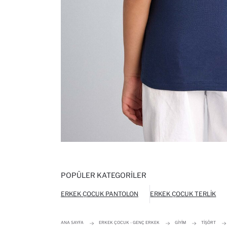
POPÜLER KATEGORILER
ERKEK ÇOCUK PANTOLON
ERKEK ÇOCUK TERLIK
ANA SAYFA
ERKEK ÇOCUK - GENÇ ERKEK
GIYIM
TIŞÖRT