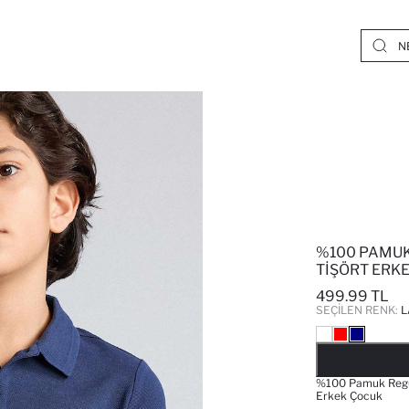
%100 PAMUK
TIŞÖRT ERK
499.99 TL
SEÇILEN RENK:
L
%100 Pamuk Regula
Erkek Çocuk