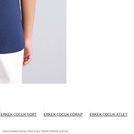
ERKEK ÇOCUK ŞORT
ERKEK ÇOCUK ÇORAP
ERKEK ÇOCUK ATLET
%100 PAMUK BASIC PIKE POLO TIŞÖRT ERKEK ÇOCUK