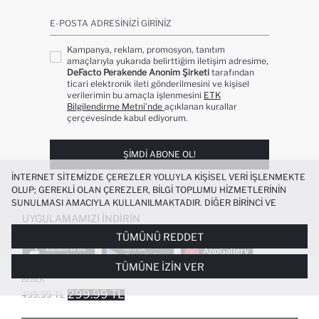
E-POSTA ADRESINIZI GIRINIZ
Kampanya, reklam, promosyon, tanıtım
amaçlarıyla yukarıda belirttiğim iletişim adresime,
DeFacto Perakende Anonim Şirketi
tarafından
ticari elektronik ileti gönderilmesini ve kişisel
verilerimin bu amaçla işlenmesini
ETK
Bilgilendirme Metni’nde
açıklanan kurallar
çerçevesinde kabul ediyorum.
ŞIMDI ABONE OL!
İNTERNET SITEMIZDE ÇEREZLER YOLUYLA KIŞISEL VERI IŞLENMEKTE
OLUP; GEREKLI OLAN ÇEREZLER, BILGI TOPLUMU HIZMETLERININ
SUNULMASI AMACIYLA KULLANILMAKTADIR. DIĞER BIRINCI VE
ÜÇÜNCÜ TARAF ÇEREZLER ISE SIZE DAHA IYI BIR ALIŞVERIŞ
UYGULAMAMIZI İNDIRIN
DENEYIMI SUNULABILMESI, SITEMIZIN DAHA IŞLEVSEL KILINMASI VE
TÜMÜNÜ REDDET
KIŞISELLEŞTIRMESI VE AÇIK RIZA VERMENIZ HALINDE, SIZLERE
YÖNELIK PAZARLAMA FAALIYETLERININ YAPILMASI AMAÇLARIYLA
TÜMÜNE İZIN VER
SINIRLI OLARAK KULLANILACAKTIR. ÇEREZLERE DAIR TERCIHLERINIZI
%100 PAMUK BASKILI 2'LI ATLET ERKEK
ÇEREZ TERCIHLERI
PANELI ARACILIĞIYLA HER ZAMAN YÖNETEBILIR,
BEBEK
ÇEREZLERLE ILGILI DAHA DETAYLI BILGIYE
ÇEREZ AYDINLATMA
299.99 TL
499.99 TL
POPÜLER KATEGORILER
METNI
’NDEN ULAŞABILIRSINIZ.
FAVORILERE EKLENDI
GELINCE HABER VER
SEPETE EKLENIYOR
SEPETE EKLENDI