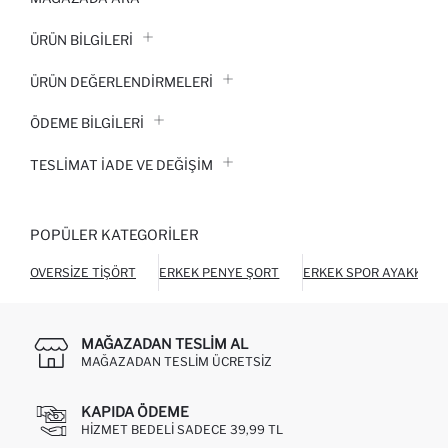
ÜRÜN BILGILERI
ÜRÜN DEĞERLENDİRMELERİ
ÖDEME BİLGİLERİ
TESLIMAT İADE VE DEĞIŞIM
POPÜLER KATEGORILER
OVERSIZE TIŞÖRT
ERKEK PENYE ŞORT
ERKEK SPOR AYAKKABI
MAĞAZADAN TESLIM AL
MAĞAZADAN TESLIM ÜCRETSIZ
KAPIDA ÖDEME
HIZMET BEDELI SADECE 39,99 TL