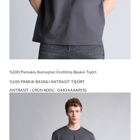
%100 Pamuklu Kumaştan Üretilmiş Baskılı Tişört.
%100 PAMUK BASKILI ANTRASIT TIŞÖRT
ANTRASIT / ÜRÜN KODU :
G4834AXAR191