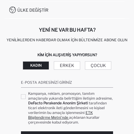
İŞLEM REHBERI
MÜŞTERI HIZMETLERI
0850 333 22 86
KAMPANYALAR
ÜLKE DEĞIŞTIR
KIŞISEL VERILERIN KORUNMASI VE GIZLILIK
YENI NE VAR BU HAFTA?
YENILIKLERDEN HABERDAR OLMAK İÇIN BÜLTENIMIZE ABONE OLUN
KIM IÇIN ALIŞVERIŞ YAPIYORSUN?
ERKEK
ÇOCUK
KADIN
E-POSTA ADRESINIZI GIRINIZ
Kampanya, reklam, promosyon, tanıtım
amaçlarıyla yukarıda belirttiğim iletişim adresime,
DeFacto Perakende Anonim Şirketi
tarafından
ticari elektronik ileti gönderilmesini ve kişisel
verilerimin bu amaçla işlenmesini
ETK
Bilgilendirme Metni’nde
açıklanan kurallar
çerçevesinde kabul ediyorum.