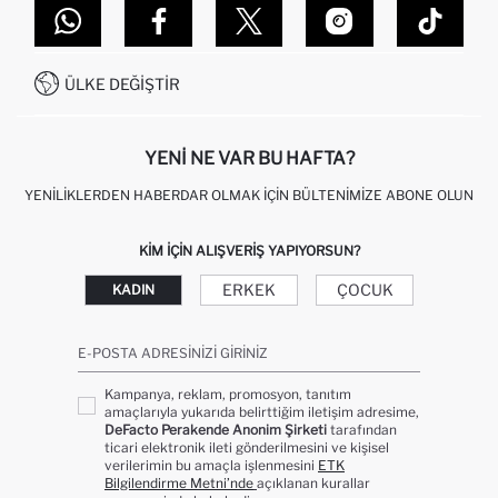
DEFACTO TEKNOLOJI
GIFT CLUB SIKÇA SORULAN SORULAR
İLETIŞIM FORMU
SITEMAP
İŞLEM REHBERI
MÜŞTERI HIZMETLERI
0850 333 22 86
KAMPANYALAR
ÜLKE DEĞIŞTIR
KIŞISEL VERILERIN KORUNMASI VE GIZLILIK
YENI NE VAR BU HAFTA?
YENILIKLERDEN HABERDAR OLMAK İÇIN BÜLTENIMIZE ABONE OLUN
KIM IÇIN ALIŞVERIŞ YAPIYORSUN?
ERKEK
ÇOCUK
KADIN
E-POSTA ADRESINIZI GIRINIZ
Kampanya, reklam, promosyon, tanıtım
amaçlarıyla yukarıda belirttiğim iletişim adresime,
DeFacto Perakende Anonim Şirketi
tarafından
ticari elektronik ileti gönderilmesini ve kişisel
verilerimin bu amaçla işlenmesini
ETK
Bilgilendirme Metni’nde
açıklanan kurallar