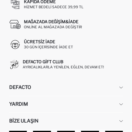
KAPIDA ÖDEME
HIZMET BEDELI SADECE 39,99 TL
MAĞAZADA DEĞIŞIM&İADE
ONLINE AL MAĞAZADA DEĞIŞTIR
ÜCRETSIZ IADE
30 GÜN IÇERISINDE IADE ET
DEFACTO GIFT CLUB
AYRICALIKLARLA YENILEN, EĞLEN, DEVAM ET!
DEFACTO
KURUMSAL
YARDIM
HAKKIMIZDA
İNSAN KAYNAKLARI
SIKÇA SORULAN SORULAR
BIZE ULAŞIN
KURUMSAL SATIŞ
SIPARIŞIMI NASIL TAKIP EDERIM?
TOPTAN SATIŞ (WHOLESALE PARTNER)
NASIL İADE EDERIM?
MAĞAZALARIMIZ