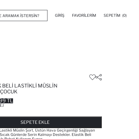
GIRIŞ
FAVORILERIM
SEPETIM
(0)
BELI LASTIKLI MÜSLIN
 ÇOCUK
99 TL
EJ
FAVORILERE EKLENDI
GELINCE HABER VER
SEPETE EKLENIYOR
SEPETE EKLENDI
SEPETE EKLE
Lastikli Müslin Şort, Üstün Hava Geçirgenliği Sağlayan
Sıcak Günlerde Serin Kalmayı Destekler. Elastik Beli
Ve Rahat Kullanım Sunar.