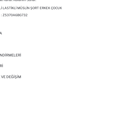
I LASTIKLI MÜSLIN ŞORT ERKEK ÇOCUK
 :
Z5370A6BG732
A
I
NDİRMELERİ
Rİ
 VE DEĞIŞIM