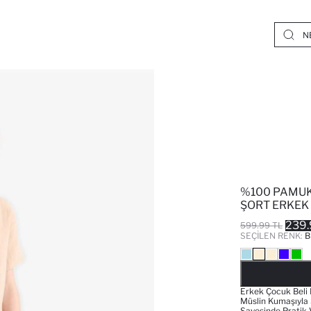
%100 PAMUK 
ŞORT ERKEK
239.
599.99 TL
SEÇILEN RENK:
B
Erkek Çocuk Beli 
Müslin Kumaşıyla 
Sayesinde Pratik 