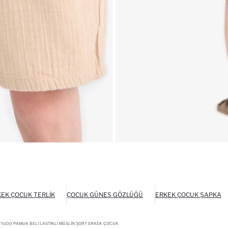
EK ÇOCUK TERLIK
ÇOCUK GÜNEŞ GÖZLÜĞÜ
ERKEK ÇOCUK ŞAPKA
%100 PAMUK BELI LASTIKLI MÜSLIN ŞORT ERKEK ÇOCUK