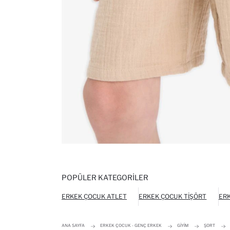
POPÜLER KATEGORILER
ERKEK ÇOCUK ATLET
ERKEK ÇOCUK TIŞÖRT
ERK
ANA SAYFA
ERKEK ÇOCUK - GENÇ ERKEK
GIYIM
ŞORT