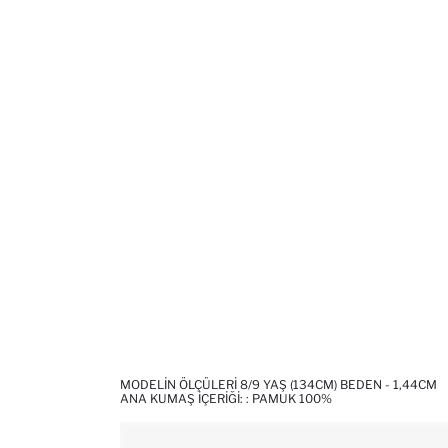
MODELIN ÖLÇÜLERI 8/9 YAŞ (134CM) BEDEN - 1,44CM
ANA KUMAŞ İÇERIĞI: : PAMUK 100%