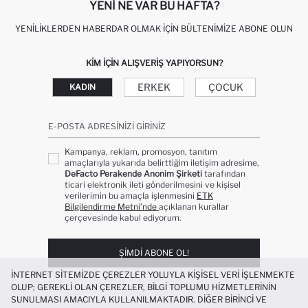
YENI NE VAR BU HAFTA?
YENILIKLERDEN HABERDAR OLMAK İÇIN BÜLTENIMIZE ABONE OLUN
KIM IÇIN ALIŞVERIŞ YAPIYORSUN?
ERKEK
ÇOCUK
KADIN
E-POSTA ADRESINIZI GIRINIZ
Kampanya, reklam, promosyon, tanıtım
amaçlarıyla yukarıda belirttiğim iletişim adresime,
DeFacto Perakende Anonim Şirketi
tarafından
ticari elektronik ileti gönderilmesini ve kişisel
verilerimin bu amaçla işlenmesini
ETK
Bilgilendirme Metni’nde
açıklanan kurallar
çerçevesinde kabul ediyorum.
ŞIMDI ABONE OL!
İNTERNET SITEMIZDE ÇEREZLER YOLUYLA KIŞISEL VERI IŞLENMEKTE
OLUP; GEREKLI OLAN ÇEREZLER, BILGI TOPLUMU HIZMETLERININ
SUNULMASI AMACIYLA KULLANILMAKTADIR. DIĞER BIRINCI VE