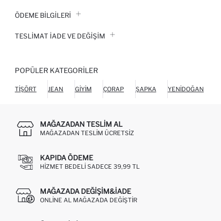
ÖDEME BİLGİLERİ
TESLIMAT İADE VE DEĞIŞIM
POPÜLER KATEGORILER
TIŞÖRT
JEAN
GIYIM
ÇORAP
ŞAPKA
YENIDOĞAN
MAĞAZADAN TESLIM AL
MAĞAZADAN TESLIM ÜCRETSIZ
KAPIDA ÖDEME
HIZMET BEDELI SADECE 39,99 TL
MAĞAZADA DEĞIŞIM&İADE
ONLINE AL MAĞAZADA DEĞIŞTIR