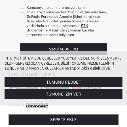
Kampanya, reklam, promosyon, tanıtım
amaçlarıyla yukarıda belirttiğim iletişim adresime,
DeFacto Perakende Anonim Şirketi
tarafından
ticari elektronik ileti gönderilmesini ve kişisel
verilerimin bu amaçla işlenmesini
ETK
Bilgilendirme Metni’nde
açıklanan kurallar
çerçevesinde kabul ediyorum.
ŞIMDI ABONE OL!
İNTERNET SITEMIZDE ÇEREZLER YOLUYLA KIŞISEL VERI IŞLENMEKTE
OLUP; GEREKLI OLAN ÇEREZLER, BILGI TOPLUMU HIZMETLERININ
SUNULMASI AMACIYLA KULLANILMAKTADIR. DIĞER BIRINCI VE
ÜÇÜNCÜ TARAF ÇEREZLER ISE SIZE DAHA IYI BIR ALIŞVERIŞ
UYGULAMAMIZI İNDIRIN
DENEYIMI SUNULABILMESI, SITEMIZIN DAHA IŞLEVSEL KILINMASI VE
TÜMÜNÜ REDDET
KIŞISELLEŞTIRMESI VE AÇIK RIZA VERMENIZ HALINDE, SIZLERE
YÖNELIK PAZARLAMA FAALIYETLERININ YAPILMASI AMAÇLARIYLA
TÜMÜNE İZIN VER
SINIRLI OLARAK KULLANILACAKTIR. ÇEREZLERE DAIR TERCIHLERINIZI
ÇEREZ TERCIHLERI
PANELI ARACILIĞIYLA HER ZAMAN YÖNETEBILIR,
%100 PAMUK BIKER TAYT KIZ ÇOCUK
ÇEREZLERLE ILGILI DAHA DETAYLI BILGIYE
ÇEREZ AYDINLATMA
159.99 TL
199.99 TL
POPÜLER KATEGORILER
METNI
’NDEN ULAŞABILIRSINIZ.
FAVORILERE EKLENDI
GELINCE HABER VER
SEPETE EKLENIYOR
SEPETE EKLENDI
KADIN MAYO
KADIN BEYAZ TIŞÖRT
SEPETE EKLE
BIKINI
ERKEK BEYAZ TIŞÖRT