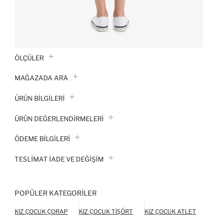
ÖLÇÜLER
MAĞAZADA ARA
ÜRÜN BILGILERI
ÜRÜN DEĞERLENDİRMELERİ
ÖDEME BİLGİLERİ
TESLIMAT İADE VE DEĞIŞIM
POPÜLER KATEGORILER
KIZ ÇOCUK ÇORAP
KIZ ÇOCUK TIŞÖRT
KIZ ÇOCUK ATLET
KIZ