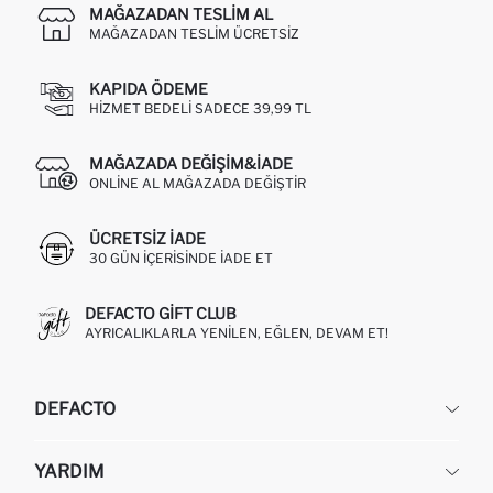
MAĞAZADAN TESLIM AL
MAĞAZADAN TESLIM ÜCRETSIZ
KAPIDA ÖDEME
HIZMET BEDELI SADECE 39,99 TL
MAĞAZADA DEĞIŞIM&İADE
ONLINE AL MAĞAZADA DEĞIŞTIR
ÜCRETSIZ IADE
30 GÜN IÇERISINDE IADE ET
DEFACTO GIFT CLUB
AYRICALIKLARLA YENILEN, EĞLEN, DEVAM ET!
DEFACTO
KURUMSAL
YARDIM
HAKKIMIZDA