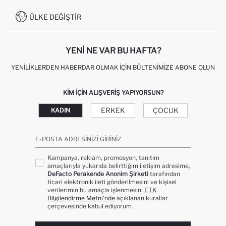
İŞLEM REHBERI
MÜŞTERI HIZMETLERI
0850 333 22 86
KAMPANYALAR
ÜLKE DEĞIŞTIR
KIŞISEL VERILERIN KORUNMASI VE GIZLILIK
YENI NE VAR BU HAFTA?
YENILIKLERDEN HABERDAR OLMAK İÇIN BÜLTENIMIZE ABONE OLUN
KIM IÇIN ALIŞVERIŞ YAPIYORSUN?
ERKEK
ÇOCUK
KADIN
E-POSTA ADRESINIZI GIRINIZ
Kampanya, reklam, promosyon, tanıtım
amaçlarıyla yukarıda belirttiğim iletişim adresime,
DeFacto Perakende Anonim Şirketi
tarafından
ticari elektronik ileti gönderilmesini ve kişisel
verilerimin bu amaçla işlenmesini
ETK
Bilgilendirme Metni’nde
açıklanan kurallar
çerçevesinde kabul ediyorum.