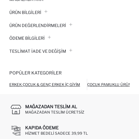
ÜRÜN BILGILERI
ÜRÜN DEĞERLENDİRMELERİ
ÖDEME BİLGİLERİ
TESLIMAT İADE VE DEĞIŞIM
POPÜLER KATEGORILER
ERKEK ÇOCUK & GENÇ ERKEK İÇ GIYIM
ÇOCUK PAMUKLU ÜRÜNLER
MAĞAZADAN TESLIM AL
MAĞAZADAN TESLIM ÜCRETSIZ
KAPIDA ÖDEME
HIZMET BEDELI SADECE 39,99 TL