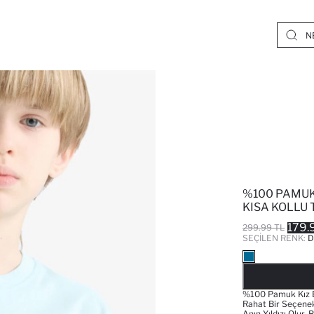
%100 PAMUK 
KISA KOLLU
179.
299.99 TL
SEÇILEN RENK:
D
%100 Pamuk Kız Be
Rahat Bir Seçenek
Anın Yıldızı Olur