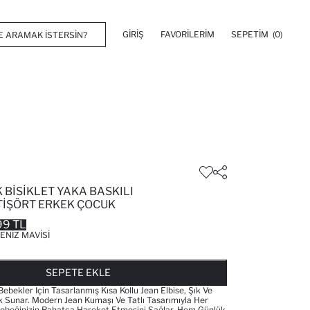
GIRIŞ
FAVORILERIM
SEPETIM
(0)
BISIKLET YAKA BASKILI
 TIŞÖRT ERKEK ÇOCUK
99 TL
ENIZ MAVISI
FAVORILERE EKLENDI
GELINCE HABER VER
SEPETE EKLENIYOR
SEPETE EKLENDI
SEPETE EKLE
bekler Için Tasarlanmış Kısa Kollu Jean Elbise, Şık Ve
 Sunar. Modern Jean Kumaşı Ve Tatlı Tasarımıyla Her
, Bebeğinizin Rahatça Hareket Etmesini Sağlar. Hem Günlük