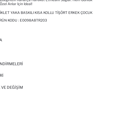
zel Anlar Için Ideal!
IKLET YAKA BASKILI KISA KOLLU TIŞÖRT ERKEK ÇOCUK
ÜRÜN KODU :
E0098A8TR203
A
I
NDİRMELERİ
Rİ
 VE DEĞIŞIM