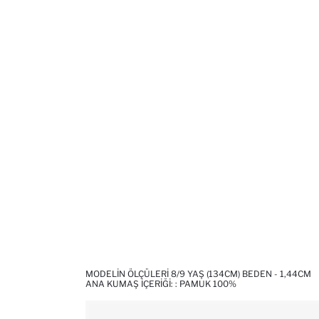
MODELIN ÖLÇÜLERI 8/9 YAŞ (134CM) BEDEN - 1,44CM
ANA KUMAŞ İÇERIĞI: : PAMUK 100%