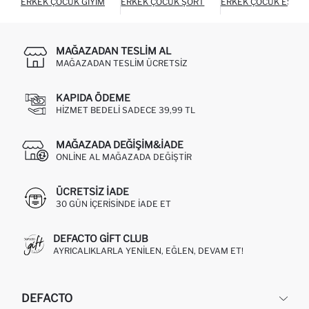
ERKEK ÇOCUK GIYIM
ERKEK ÇOCUK ŞORT
ERKEK ÇOCUK EŞOFM
MAĞAZADAN TESLIM AL
MAĞAZADAN TESLIM ÜCRETSIZ
KAPIDA ÖDEME
HIZMET BEDELI SADECE 39,99 TL
MAĞAZADA DEĞIŞIM&İADE
ONLINE AL MAĞAZADA DEĞIŞTIR
ÜCRETSIZ IADE
30 GÜN IÇERISINDE IADE ET
DEFACTO GIFT CLUB
AYRICALIKLARLA YENILEN, EĞLEN, DEVAM ET!
DEFACTO