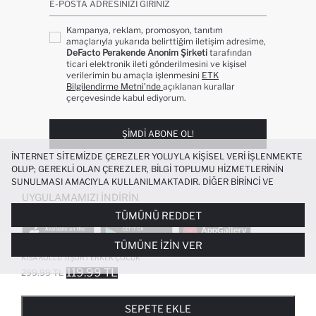
E-POSTA ADRESINIZI GIRINIZ
Kampanya, reklam, promosyon, tanıtım
amaçlarıyla yukarıda belirttiğim iletişim adresime,
DeFacto Perakende Anonim Şirketi
tarafından
ticari elektronik ileti gönderilmesini ve kişisel
verilerimin bu amaçla işlenmesini
ETK
Bilgilendirme Metni’nde
açıklanan kurallar
çerçevesinde kabul ediyorum.
ŞIMDI ABONE OL!
İNTERNET SITEMIZDE ÇEREZLER YOLUYLA KIŞISEL VERI IŞLENMEKTE
OLUP; GEREKLI OLAN ÇEREZLER, BILGI TOPLUMU HIZMETLERININ
SUNULMASI AMACIYLA KULLANILMAKTADIR. DIĞER BIRINCI VE
ÜÇÜNCÜ TARAF ÇEREZLER ISE SIZE DAHA IYI BIR ALIŞVERIŞ
UYGULAMAMIZI İNDIRIN
DENEYIMI SUNULABILMESI, SITEMIZIN DAHA IŞLEVSEL KILINMASI VE
TÜMÜNÜ REDDET
KIŞISELLEŞTIRMESI VE AÇIK RIZA VERMENIZ HALINDE, SIZLERE
YÖNELIK PAZARLAMA FAALIYETLERININ YAPILMASI AMAÇLARIYLA
TÜMÜNE İZIN VER
SINIRLI OLARAK KULLANILACAKTIR. ÇEREZLERE DAIR TERCIHLERINIZI
%100 PAMUK BISIKLET YAKA BASKILI
ÇEREZ TERCIHLERI
PANELI ARACILIĞIYLA HER ZAMAN YÖNETEBILIR,
KISA KOLLU TIŞÖRT ERKEK ÇOCUK
ÇEREZLERLE ILGILI DAHA DETAYLI BILGIYE
ÇEREZ AYDINLATMA
119.99 TL
299.99 TL
POPÜLER KATEGORILER
METNI
’NDEN ULAŞABILIRSINIZ.
FAVORILERE EKLENDI
GELINCE HABER VER
SEPETE EKLENIYOR
SEPETE EKLENDI
KADIN MAYO
KADIN BEYAZ TIŞÖRT
SEPETE EKLE