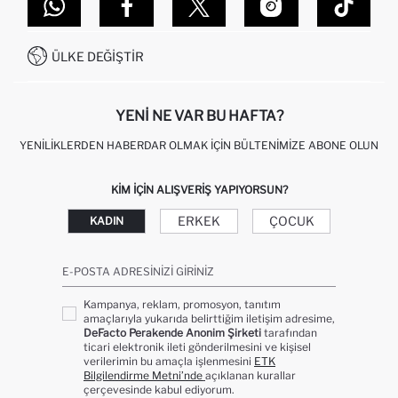
DEFACTO TEKNOLOJI
GIFT CLUB SIKÇA SORULAN SORULAR
İLETIŞIM FORMU
SITEMAP
İŞLEM REHBERI
MÜŞTERI HIZMETLERI
0850 333 22 86
KAMPANYALAR
ÜLKE DEĞIŞTIR
KIŞISEL VERILERIN KORUNMASI VE GIZLILIK
YENI NE VAR BU HAFTA?
YENILIKLERDEN HABERDAR OLMAK İÇIN BÜLTENIMIZE ABONE OLUN
KIM IÇIN ALIŞVERIŞ YAPIYORSUN?
ERKEK
ÇOCUK
KADIN
E-POSTA ADRESINIZI GIRINIZ
Kampanya, reklam, promosyon, tanıtım
amaçlarıyla yukarıda belirttiğim iletişim adresime,
DeFacto Perakende Anonim Şirketi
tarafından
ticari elektronik ileti gönderilmesini ve kişisel
verilerimin bu amaçla işlenmesini
ETK
Bilgilendirme Metni’nde
açıklanan kurallar
çerçevesinde kabul ediyorum.