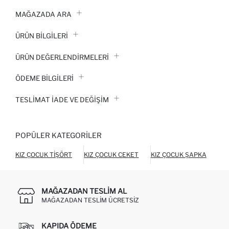
MAĞAZADA ARA
ÜRÜN BILGILERI
ÜRÜN DEĞERLENDİRMELERİ
ÖDEME BİLGİLERİ
TESLIMAT İADE VE DEĞIŞIM
POPÜLER KATEGORILER
KIZ ÇOCUK TIŞÖRT
KIZ ÇOCUK CEKET
KIZ ÇOCUK ŞAPKA
KI
MAĞAZADAN TESLIM AL
MAĞAZADAN TESLIM ÜCRETSIZ
KAPIDA ÖDEME