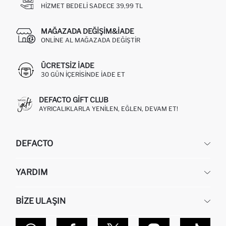
HIZMET BEDELI SADECE 39,99 TL
MAĞAZADA DEĞIŞIM&İADE
ONLINE AL MAĞAZADA DEĞIŞTIR
ÜCRETSIZ IADE
30 GÜN IÇERISINDE IADE ET
DEFACTO GIFT CLUB
AYRICALIKLARLA YENILEN, EĞLEN, DEVAM ET!
DEFACTO
KURUMSAL
YARDIM
HAKKIMIZDA
İNSAN KAYNAKLARI
SIKÇA SORULAN SORULAR
BIZE ULAŞIN
KURUMSAL SATIŞ
SIPARIŞIMI NASIL TAKIP EDERIM?
TOPTAN SATIŞ (WHOLESALE PARTNER)
NASIL İADE EDERIM?
MAĞAZALARIMIZ