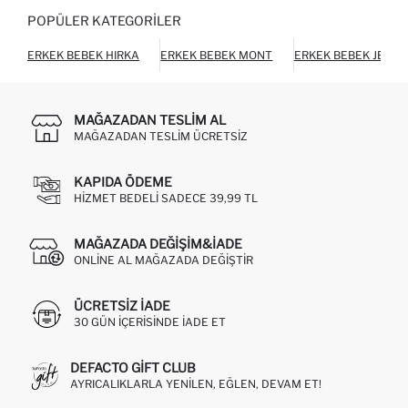
POPÜLER KATEGORILER
ERKEK BEBEK HIRKA
ERKEK BEBEK MONT
ERKEK BEBEK JEAN
MAĞAZADAN TESLIM AL
MAĞAZADAN TESLIM ÜCRETSIZ
KAPIDA ÖDEME
HIZMET BEDELI SADECE 39,99 TL
MAĞAZADA DEĞIŞIM&İADE
ONLINE AL MAĞAZADA DEĞIŞTIR
ÜCRETSIZ IADE
30 GÜN IÇERISINDE IADE ET
DEFACTO GIFT CLUB
AYRICALIKLARLA YENILEN, EĞLEN, DEVAM ET!