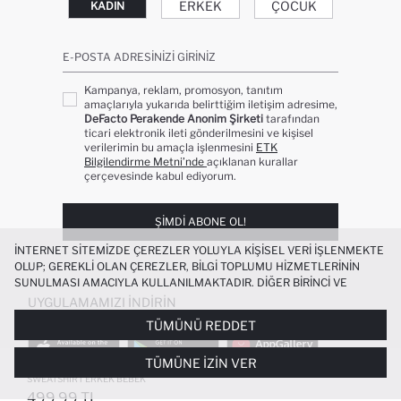
ERKEK
ÇOCUK
KADIN
E-POSTA ADRESINIZI GIRINIZ
Kampanya, reklam, promosyon, tanıtım
amaçlarıyla yukarıda belirttiğim iletişim adresime,
DeFacto Perakende Anonim Şirketi
tarafından
ticari elektronik ileti gönderilmesini ve kişisel
verilerimin bu amaçla işlenmesini
ETK
Bilgilendirme Metni’nde
açıklanan kurallar
çerçevesinde kabul ediyorum.
ŞIMDI ABONE OL!
İNTERNET SITEMIZDE ÇEREZLER YOLUYLA KIŞISEL VERI IŞLENMEKTE
OLUP; GEREKLI OLAN ÇEREZLER, BILGI TOPLUMU HIZMETLERININ
SUNULMASI AMACIYLA KULLANILMAKTADIR. DIĞER BIRINCI VE
ÜÇÜNCÜ TARAF ÇEREZLER ISE SIZE DAHA IYI BIR ALIŞVERIŞ
UYGULAMAMIZI İNDIRIN
DENEYIMI SUNULABILMESI, SITEMIZIN DAHA IŞLEVSEL KILINMASI VE
TÜMÜNÜ REDDET
KIŞISELLEŞTIRMESI VE AÇIK RIZA VERMENIZ HALINDE, SIZLERE
YÖNELIK PAZARLAMA FAALIYETLERININ YAPILMASI AMAÇLARIYLA
TÜMÜNE İZIN VER
SINIRLI OLARAK KULLANILACAKTIR. ÇEREZLERE DAIR TERCIHLERINIZI
%100 PAMUK BISIKLET YAKA ÇIZGILI
ÇEREZ TERCIHLERI
PANELI ARACILIĞIYLA HER ZAMAN YÖNETEBILIR,
SWEATSHIRT ERKEK BEBEK
ÇEREZLERLE ILGILI DAHA DETAYLI BILGIYE
ÇEREZ AYDINLATMA
499.99 TL