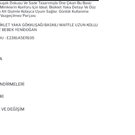
ak Dokusu Ve Sade Tasarımıyla Öne Çıkan Bu Basic
 Miniklerin Konforu Için Ideal. Bisiklet Yaka Detayı Ve Düz
ü Alt Giyimle Kolayca Uyum Sağlar. Günlük Kullanıma
 Vazgeçilmez Parçası.
IKLET YAKA GÖKKUŞAĞI BASKILI WAFFLE UZUN KOLLU
IZ BEBEK YENIDOĞAN
DU :
E2381A5ER105
A
I
NDİRMELERİ
Rİ
 VE DEĞIŞIM