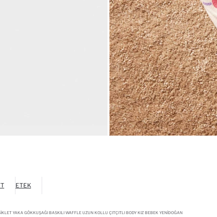
YT
ETEK
IKLET YAKA GÖKKUŞAĞI BASKILI WAFFLE UZUN KOLLU ÇITÇITLI BODY KIZ BEBEK YENIDOĞAN