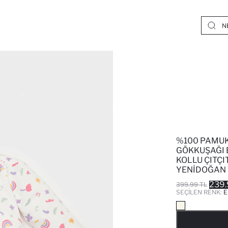
%100 PAMUK
GÖKKUŞAĞI 
KOLLU ÇITÇI
YENIDOĞAN
239.
399.99 TL
SEÇILEN RENK:
E