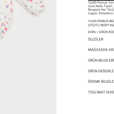
%100 Pamuk Yumuş
Uzun Kollu Tişört,
Rengiyle Her Türl
Uygun, Dolapların
%100 PAMUK BIS
ÇITÇITLI BODY K
EKRU / ÜRÜN KO
ÖLÇÜLER
MAĞAZADA AR
ÜRÜN BILGILER
ÜRÜN DEĞERLE
ÖDEME BİLGİLE
TESLIMAT İADE