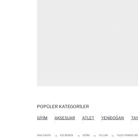
POPÜLER KATEGORILER
GIYIM
AKSESUAR
ATLET
YENIDOĞAN
TA
ANA SAYFA
KIZ BEBEK
GIYIM
TULUM
%100 PAMUK BIS