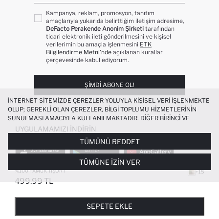
Kampanya, reklam, promosyon, tanıtım
amaçlarıyla yukarıda belirttiğim iletişim adresime,
DeFacto Perakende Anonim Şirketi
tarafından
ticari elektronik ileti gönderilmesini ve kişisel
verilerimin bu amaçla işlenmesini
ETK
Bilgilendirme Metni’nde
açıklanan kurallar
çerçevesinde kabul ediyorum.
ŞIMDI ABONE OL!
İNTERNET SITEMIZDE ÇEREZLER YOLUYLA KIŞISEL VERI IŞLENMEKTE
OLUP; GEREKLI OLAN ÇEREZLER, BILGI TOPLUMU HIZMETLERININ
SUNULMASI AMACIYLA KULLANILMAKTADIR. DIĞER BIRINCI VE
ÜÇÜNCÜ TARAF ÇEREZLER ISE SIZE DAHA IYI BIR ALIŞVERIŞ
UYGULAMAMIZI İNDIRIN
DENEYIMI SUNULABILMESI, SITEMIZIN DAHA IŞLEVSEL KILINMASI VE
TÜMÜNÜ REDDET
KIŞISELLEŞTIRMESI VE AÇIK RIZA VERMENIZ HALINDE, SIZLERE
YÖNELIK PAZARLAMA FAALIYETLERININ YAPILMASI AMAÇLARIYLA
TÜMÜNE İZIN VER
SINIRLI OLARAK KULLANILACAKTIR. ÇEREZLERE DAIR TERCIHLERINIZI
ÇEREZ TERCIHLERI
PANELI ARACILIĞIYLA HER ZAMAN YÖNETEBILIR,
%100 PAMUK TIŞÖRT
+15
ÇEREZLERLE ILGILI DAHA DETAYLI BILGIYE
ÇEREZ AYDINLATMA
499.99 TL
POPÜLER KATEGORILER
METNI
’NDEN ULAŞABILIRSINIZ.
FAVORILERE EKLENDI
GELINCE HABER VER
SEPETE EKLENIYOR
SEPETE EKLENDI
KADIN MAYO
KADIN BEYAZ TIŞÖRT
SEPETE EKLE
BIKINI
ERKEK BEYAZ TIŞÖRT