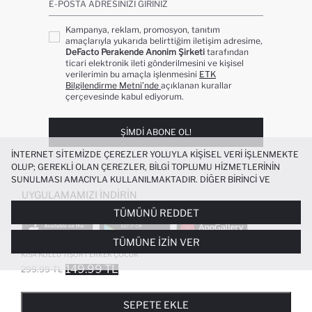
E-POSTA ADRESINIZI GIRINIZ
Kampanya, reklam, promosyon, tanıtım
amaçlarıyla yukarıda belirttiğim iletişim adresime,
DeFacto Perakende Anonim Şirketi
tarafından
ticari elektronik ileti gönderilmesini ve kişisel
verilerimin bu amaçla işlenmesini
ETK
Bilgilendirme Metni’nde
açıklanan kurallar
çerçevesinde kabul ediyorum.
ŞIMDI ABONE OL!
İNTERNET SITEMIZDE ÇEREZLER YOLUYLA KIŞISEL VERI IŞLENMEKTE
OLUP; GEREKLI OLAN ÇEREZLER, BILGI TOPLUMU HIZMETLERININ
SUNULMASI AMACIYLA KULLANILMAKTADIR. DIĞER BIRINCI VE
ÜÇÜNCÜ TARAF ÇEREZLER ISE SIZE DAHA IYI BIR ALIŞVERIŞ
UYGULAMAMIZI İNDIRIN
DENEYIMI SUNULABILMESI, SITEMIZIN DAHA IŞLEVSEL KILINMASI VE
TÜMÜNÜ REDDET
KIŞISELLEŞTIRMESI VE AÇIK RIZA VERMENIZ HALINDE, SIZLERE
YÖNELIK PAZARLAMA FAALIYETLERININ YAPILMASI AMAÇLARIYLA
TÜMÜNE İZIN VER
SINIRLI OLARAK KULLANILACAKTIR. ÇEREZLERE DAIR TERCIHLERINIZI
%100 PAMUK BISIKLET YAKA NAKIŞLI
ÇEREZ TERCIHLERI
PANELI ARACILIĞIYLA HER ZAMAN YÖNETEBILIR,
KISA KOLLU TIŞÖRT ERKEK ÇOCUK
ÇEREZLERLE ILGILI DAHA DETAYLI BILGIYE
ÇEREZ AYDINLATMA
149.99 TL
299.99 TL
POPÜLER KATEGORILER
METNI
’NDEN ULAŞABILIRSINIZ.
FAVORILERE EKLENDI
GELINCE HABER VER
SEPETE EKLENIYOR
SEPETE EKLENDI
KADIN MAYO
KADIN BEYAZ TIŞÖRT
SEPETE EKLE