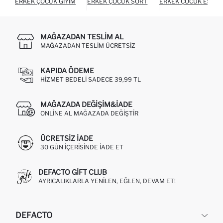
ERKEK ÇOCUK GIYIM
ERKEK ÇOCUK ŞORT
ERKEK ÇOCUK EŞOFM
MAĞAZADAN TESLIM AL
MAĞAZADAN TESLIM ÜCRETSIZ
KAPIDA ÖDEME
HIZMET BEDELI SADECE 39,99 TL
MAĞAZADA DEĞIŞIM&İADE
ONLINE AL MAĞAZADA DEĞIŞTIR
ÜCRETSIZ IADE
30 GÜN IÇERISINDE IADE ET
DEFACTO GIFT CLUB
AYRICALIKLARLA YENILEN, EĞLEN, DEVAM ET!
DEFACTO