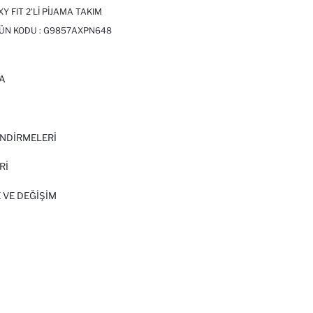
 FIT 2'LI PIJAMA TAKIM
RÜN KODU :
G9857AXPN648
A
I
NDİRMELERİ
Rİ
 VE DEĞIŞIM