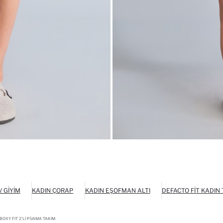
V GIYIM
KADIN ÇORAP
KADIN EŞOFMAN ALTI
DEFACTO FIT KADIN
OXY FIT 2'LI PIJAMA TAKIM