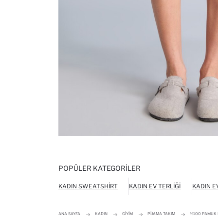
POPÜLER KATEGORILER
KADIN SWEATSHIRT
KADIN EV TERLIĞI
KADIN E
ANA SAYFA
KADIN
GIYIM
PIJAMA TAKIM
%100 PAMUK B