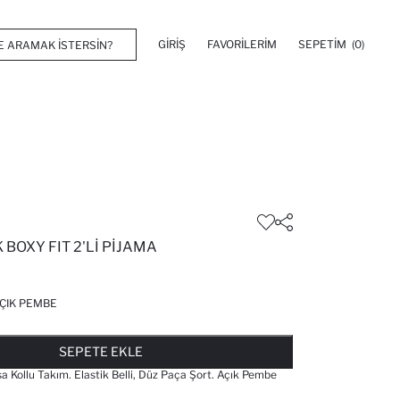
GIRIŞ
FAVORILERIM
SEPETIM
(0)
BOXY FIT 2'LI PIJAMA
ÇIK PEMBE
FAVORILERE EKLENDI
GELINCE HABER VER
SEPETE EKLENIYOR
SEPETE EKLENDI
SEPETE EKLE
Kısa Kollu Takım. Elastik Belli, Düz Paça Şort. Açık Pembe