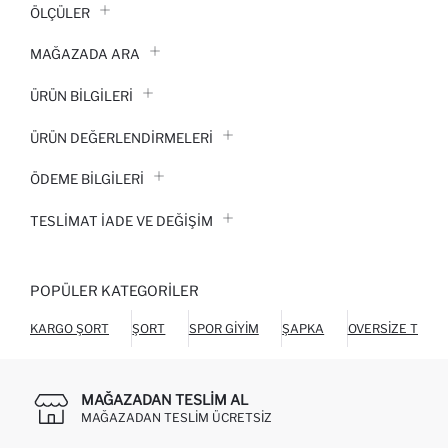
ÖLÇÜLER
MAĞAZADA ARA
ÜRÜN BILGILERI
ÜRÜN DEĞERLENDİRMELERİ
ÖDEME BİLGİLERİ
TESLIMAT İADE VE DEĞIŞIM
POPÜLER KATEGORILER
KARGO ŞORT
ŞORT
SPOR GIYIM
ŞAPKA
OVERSIZE TIŞÖR
MAĞAZADAN TESLIM AL
MAĞAZADAN TESLIM ÜCRETSIZ