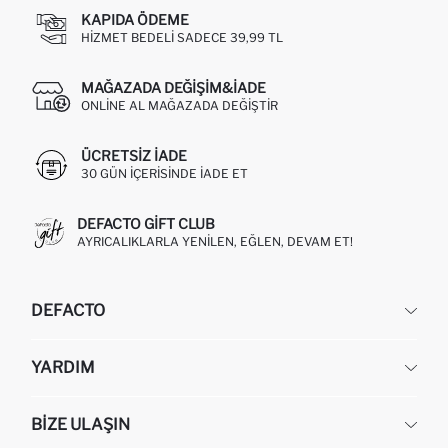
KAPIDA ÖDEME
HIZMET BEDELI SADECE 39,99 TL
MAĞAZADA DEĞIŞIM&İADE
ONLINE AL MAĞAZADA DEĞIŞTIR
ÜCRETSIZ IADE
30 GÜN IÇERISINDE IADE ET
DEFACTO GIFT CLUB
AYRICALIKLARLA YENILEN, EĞLEN, DEVAM ET!
DEFACTO
KURUMSAL
YARDIM
HAKKIMIZDA
İNSAN KAYNAKLARI
SIKÇA SORULAN SORULAR
BIZE ULAŞIN
KURUMSAL SATIŞ
SIPARIŞIMI NASIL TAKIP EDERIM?