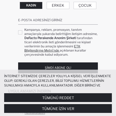
ERKEK
ÇOCUK
KADIN
E-POSTA ADRESINIZI GIRINIZ
Kampanya, reklam, promosyon, tanıtım
amaçlarıyla yukarıda belirttiğim iletişim adresime,
DeFacto Perakende Anonim Şirketi
tarafından
ticari elektronik ileti gönderilmesini ve kişisel
verilerimin bu amaçla işlenmesini
ETK
Bilgilendirme Metni’nde
açıklanan kurallar
çerçevesinde kabul ediyorum.
ŞIMDI ABONE OL!
İNTERNET SITEMIZDE ÇEREZLER YOLUYLA KIŞISEL VERI IŞLENMEKTE
OLUP; GEREKLI OLAN ÇEREZLER, BILGI TOPLUMU HIZMETLERININ
SUNULMASI AMACIYLA KULLANILMAKTADIR. DIĞER BIRINCI VE
ÜÇÜNCÜ TARAF ÇEREZLER ISE SIZE DAHA IYI BIR ALIŞVERIŞ
UYGULAMAMIZI İNDIRIN
DENEYIMI SUNULABILMESI, SITEMIZIN DAHA IŞLEVSEL KILINMASI VE
TÜMÜNÜ REDDET
KIŞISELLEŞTIRMESI VE AÇIK RIZA VERMENIZ HALINDE, SIZLERE
YÖNELIK PAZARLAMA FAALIYETLERININ YAPILMASI AMAÇLARIYLA
%100 PAMUK BOXY FIT BASKILI TIŞÖRT
TÜMÜNE İZIN VER
SINIRLI OLARAK KULLANILACAKTIR. ÇEREZLERE DAIR TERCIHLERINIZI
249.99 TL
499.99 TL
ÇEREZ TERCIHLERI
PANELI ARACILIĞIYLA HER ZAMAN YÖNETEBILIR,