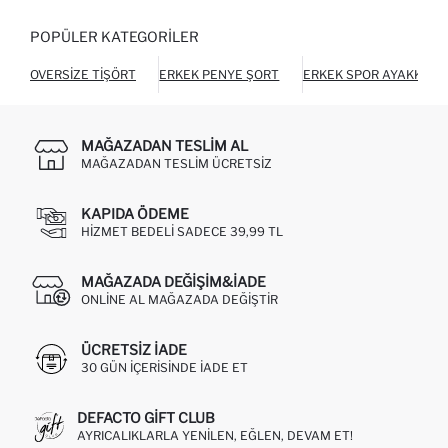
POPÜLER KATEGORILER
OVERSIZE TIŞÖRT
ERKEK PENYE ŞORT
ERKEK SPOR AYAKKABI
MAĞAZADAN TESLIM AL
MAĞAZADAN TESLIM ÜCRETSIZ
KAPIDA ÖDEME
HIZMET BEDELI SADECE 39,99 TL
MAĞAZADA DEĞIŞIM&İADE
ONLINE AL MAĞAZADA DEĞIŞTIR
ÜCRETSIZ IADE
30 GÜN IÇERISINDE IADE ET
DEFACTO GIFT CLUB
AYRICALIKLARLA YENILEN, EĞLEN, DEVAM ET!