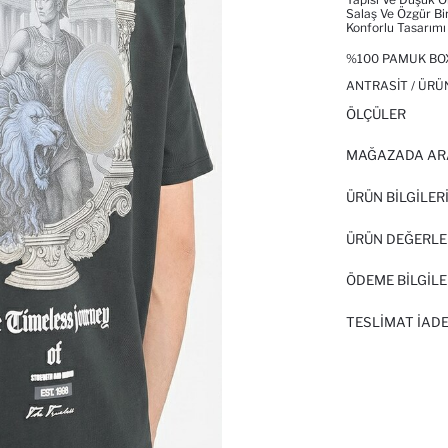
Salaş Ve Özgür Bi
Konforlu Tasarımı 
%100 PAMUK BOX
ANTRASIT / ÜRÜ
ÖLÇÜLER
MAĞAZADA AR
ÜRÜN BILGILER
ÜRÜN DEĞERLE
ÖDEME BİLGİLE
TESLIMAT İADE