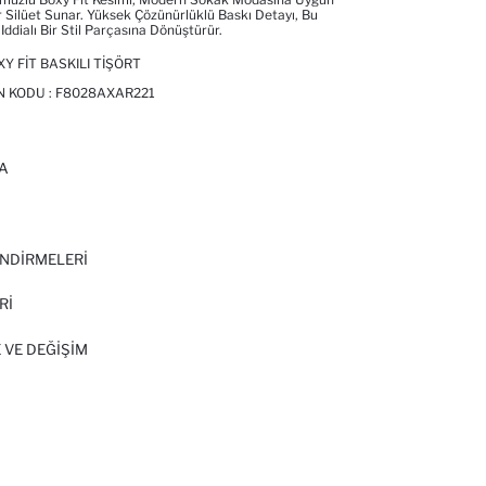
r Silüet Sunar. Yüksek Çözünürlüklü Baskı Detayı, Bu
Iddialı Bir Stil Parçasına Dönüştürür.
Y FIT BASKILI TIŞÖRT
N KODU :
F8028AXAR221
A
I
NDİRMELERİ
Rİ
 VE DEĞIŞIM