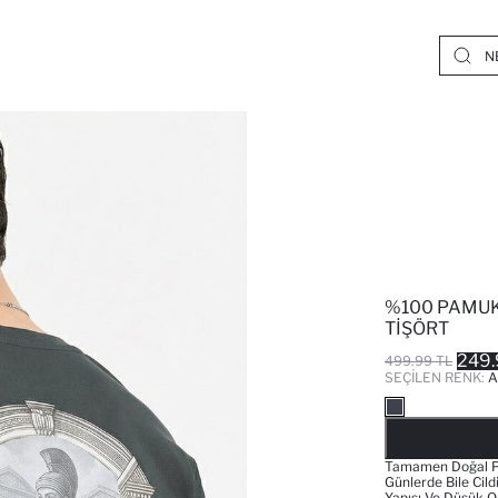
%100 PAMUK 
TIŞÖRT
249.
499.99 TL
SEÇILEN RENK:
A
Tamamen Doğal Pam
Günlerde Bile Cil
Yapısı Ve Düşük 