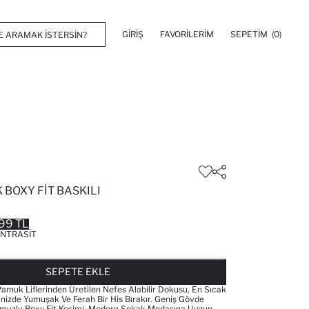
GIRIŞ
FAVORILERIM
SEPETIM
(0)
BOXY FIT BASKILI
99 TL
NTRASIT
FAVORILERE EKLENDI
GELINCE HABER VER
SEPETE EKLENIYOR
SEPETE EKLENDI
SEPETE EKLE
uk Liflerinden Üretilen Nefes Alabilir Dokusu, En Sıcak
dinizde Yumuşak Ve Ferah Bir His Bırakır. Geniş Gövde
Omuzlu Boxy Fit Kesimi, Modern Sokak Modasına Uygun