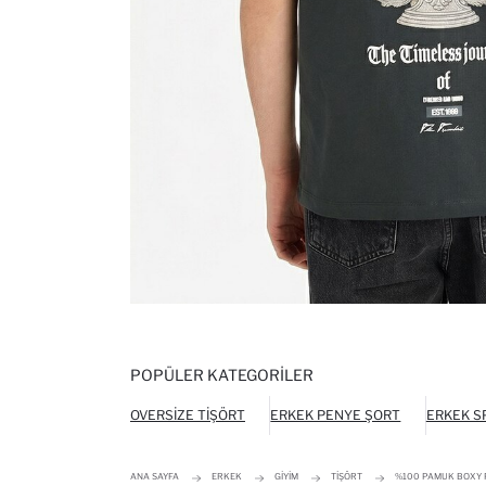
POPÜLER KATEGORILER
OVERSIZE TIŞÖRT
ERKEK PENYE ŞORT
ERKEK S
ANA SAYFA
ERKEK
GIYIM
TIŞÖRT
%100 PAMUK BOXY F