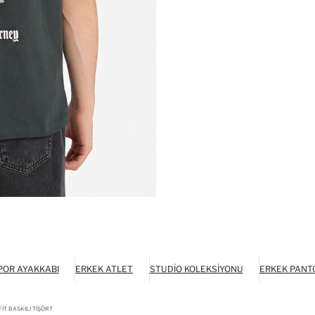
POR AYAKKABI
ERKEK ATLET
STUDIO KOLEKSIYONU
ERKEK PANT
IT BASKILI TIŞÖRT