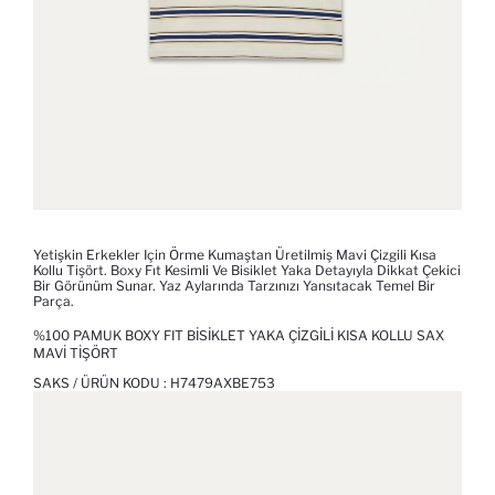
Yetişkin Erkekler Için Örme Kumaştan Üretilmiş Mavi Çizgili Kısa
Kollu Tişört. Boxy Fıt Kesimli Ve Bisiklet Yaka Detayıyla Dikkat Çekici
Bir Görünüm Sunar. Yaz Aylarında Tarzınızı Yansıtacak Temel Bir
Parça.
%100 PAMUK BOXY FIT BISIKLET YAKA ÇIZGILI KISA KOLLU SAX
MAVI TIŞÖRT
SAKS / ÜRÜN KODU :
H7479AXBE753