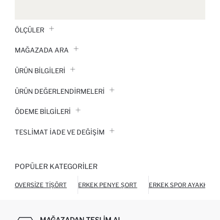
ÖLÇÜLER
MAĞAZADA ARA
ÜRÜN BILGILERI
ÜRÜN DEĞERLENDİRMELERİ
ÖDEME BİLGİLERİ
TESLIMAT İADE VE DEĞIŞIM
POPÜLER KATEGORILER
OVERSIZE TIŞÖRT
ERKEK PENYE ŞORT
ERKEK SPOR AYAKKABI
MAĞAZADAN TESLIM AL