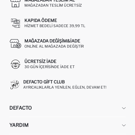
MAĞAZADAN TESLIM ÜCRETSIZ
KAPIDA ÖDEME
HIZMET BEDELI SADECE 39,99 TL
MAĞAZADA DEĞIŞIM&İADE
ONLINE AL MAĞAZADA DEĞIŞTIR
ÜCRETSIZ IADE
30 GÜN IÇERISINDE IADE ET
DEFACTO GIFT CLUB
AYRICALIKLARLA YENILEN, EĞLEN, DEVAM ET!
DEFACTO
KURUMSAL
YARDIM
HAKKIMIZDA
İNSAN KAYNAKLARI