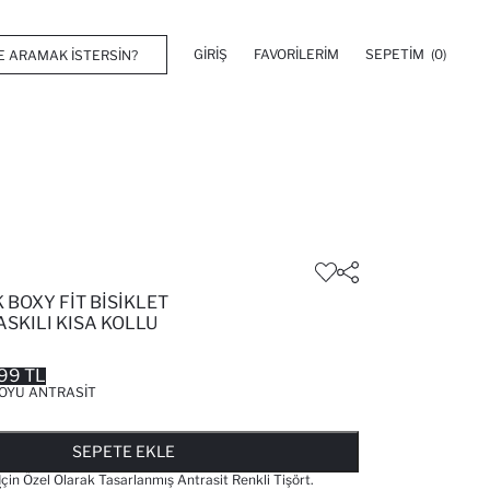
GIRIŞ
FAVORILERIM
SEPETIM
(0)
BOXY FIT BISIKLET
ASKILI KISA KOLLU
99 TL
OYU ANTRASIT
FAVORILERE EKLENDI
GELINCE HABER VER
SEPETE EKLENIYOR
SEPETE EKLENDI
SEPETE EKLE
Için Özel Olarak Tasarlanmış Antrasit Renkli Tişört.