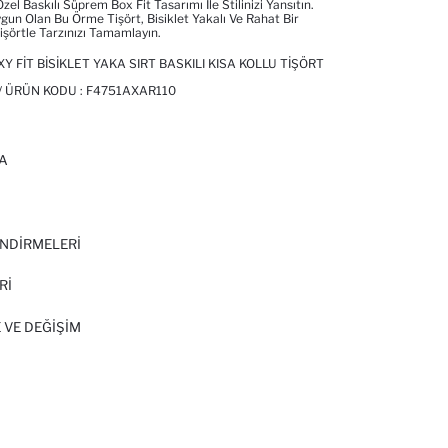
el Baskılı Süprem Box Fit Tasarımı Ile Stilinizi Yansıtın.
un Olan Bu Örme Tişört, Bisiklet Yakalı Ve Rahat Bir
işörtle Tarzınızı Tamamlayın.
 FIT BISIKLET YAKA SIRT BASKILI KISA KOLLU TIŞÖRT
/ ÜRÜN KODU :
F4751AXAR110
A
I
NDİRMELERİ
Rİ
 VE DEĞIŞIM