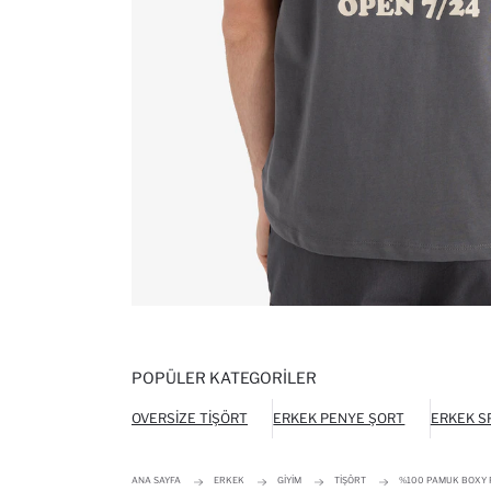
POPÜLER KATEGORILER
OVERSIZE TIŞÖRT
ERKEK PENYE ŞORT
ERKEK S
ANA SAYFA
ERKEK
GIYIM
TIŞÖRT
%100 PAMUK BOXY FI