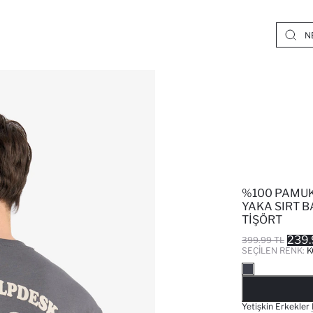
%100 PAMUK 
YAKA SIRT B
TIŞÖRT
239.
399.99 TL
SEÇILEN RENK:
K
Yetişkin Erkekler 