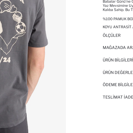
Babalar Günü'ne Öz
Yaz Mevsimine Uyg
Kalıba Sahip. Bu T
%100 PAMUK BOXY
KOYU ANTRASIT 
ÖLÇÜLER
MAĞAZADA AR
ÜRÜN BILGILER
ÜRÜN DEĞERLE
ÖDEME BİLGİLE
TESLIMAT İADE