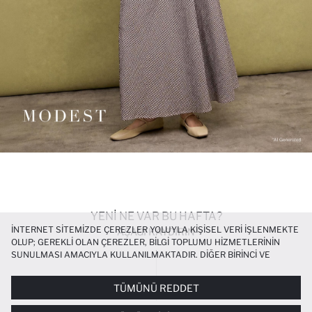
YENİ NE VAR BU HAFTA?
İNTERNET SITEMIZDE ÇEREZLER YOLUYLA KIŞISEL VERI IŞLENMEKTE
AŞAĞI KAYDIRIN
OLUP; GEREKLI OLAN ÇEREZLER, BILGI TOPLUMU HIZMETLERININ
SUNULMASI AMACIYLA KULLANILMAKTADIR. DIĞER BIRINCI VE
ÜÇÜNCÜ TARAF ÇEREZLER ISE SIZE DAHA IYI BIR ALIŞVERIŞ
DENEYIMI SUNULABILMESI, SITEMIZIN DAHA IŞLEVSEL KILINMASI VE
TÜMÜNÜ REDDET
KIŞISELLEŞTIRMESI VE AÇIK RIZA VERMENIZ HALINDE, SIZLERE
YÖNELIK PAZARLAMA FAALIYETLERININ YAPILMASI AMAÇLARIYLA