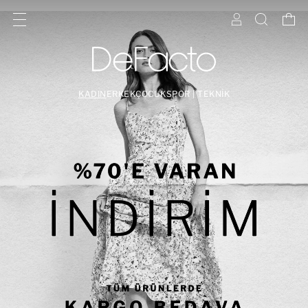
KADIN
ERKEK
ÇOCUK
SPOR | TEKNİK