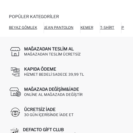
POPÜLER KATEGORILER
BEYAZ GÖMLEK
JEAN PANTOLON
KEMER
T-SHIRT
POLO 
MAĞAZADAN TESLIM AL
MAĞAZADAN TESLIM ÜCRETSIZ
KAPIDA ÖDEME
HIZMET BEDELI SADECE 39,99 TL
MAĞAZADA DEĞIŞIM&İADE
ONLINE AL MAĞAZADA DEĞIŞTIR
ÜCRETSIZ IADE
30 GÜN IÇERISINDE IADE ET
DEFACTO GIFT CLUB