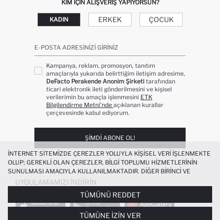
KIM IÇIN ALIŞVERIŞ YAPIYORSUN?
ERKEK
ÇOCUK
KADIN
E-POSTA ADRESINIZI GIRINIZ
Kampanya, reklam, promosyon, tanıtım
amaçlarıyla yukarıda belirttiğim iletişim adresime,
DeFacto Perakende Anonim Şirketi
tarafından
ticari elektronik ileti gönderilmesini ve kişisel
verilerimin bu amaçla işlenmesini
ETK
Bilgilendirme Metni’nde
açıklanan kurallar
çerçevesinde kabul ediyorum.
ŞIMDI ABONE OL!
İNTERNET SITEMIZDE ÇEREZLER YOLUYLA KIŞISEL VERI IŞLENMEKTE
OLUP; GEREKLI OLAN ÇEREZLER, BILGI TOPLUMU HIZMETLERININ
SUNULMASI AMACIYLA KULLANILMAKTADIR. DIĞER BIRINCI VE
ÜÇÜNCÜ TARAF ÇEREZLER ISE SIZE DAHA IYI BIR ALIŞVERIŞ
UYGULAMAMIZI İNDIRIN
DENEYIMI SUNULABILMESI, SITEMIZIN DAHA IŞLEVSEL KILINMASI VE
TÜMÜNÜ REDDET
KIŞISELLEŞTIRMESI VE AÇIK RIZA VERMENIZ HALINDE, SIZLERE
YÖNELIK PAZARLAMA FAALIYETLERININ YAPILMASI AMAÇLARIYLA
TÜMÜNE İZIN VER
SINIRLI OLARAK KULLANILACAKTIR. ÇEREZLERE DAIR TERCIHLERINIZI