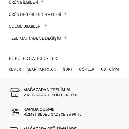
ÜRÜN BILGILERI
ÜRÜN DEĞERLENDİRMELERİ
ÖDEME BİLGİLERİ
TESLIMAT İADE VE DEĞIŞIM
POPÜLER KATEGORILER
KEMER
JEAN PANTOLON
ŞORT
GÖMLEK
ÜST GIYIM
C
MAĞAZADAN TESLIM AL
MAĞAZADAN TESLIM ÜCRETSIZ
KAPIDA ÖDEME
HIZMET BEDELI SADECE 39,99 TL
MAĞAZADA DEĞIŞIM&İADE