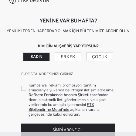
ÜLKE DEĞIŞTIR
KIŞISEL VERILERIN KORUNMASI VE GIZLILIK
YENI NE VAR BU HAFTA?
YENILIKLERDEN HABERDAR OLMAK İÇIN BÜLTENIMIZE ABONE OLUN
KIM IÇIN ALIŞVERIŞ YAPIYORSUN?
ERKEK
ÇOCUK
KADIN
E-POSTA ADRESINIZI GIRINIZ
Kampanya, reklam, promosyon, tanıtım
amaçlarıyla yukarıda belirttiğim iletişim adresime,
DeFacto Perakende Anonim Şirketi
tarafından
ticari elektronik ileti gönderilmesini ve kişisel
verilerimin bu amaçla işlenmesini
ETK
Bilgilendirme Metni’nde
açıklanan kurallar
çerçevesinde kabul ediyorum.
ŞIMDI ABONE OL!