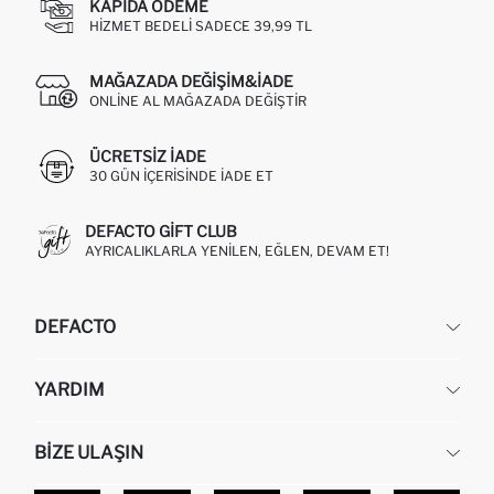
KAPIDA ÖDEME
HIZMET BEDELI SADECE 39,99 TL
MAĞAZADA DEĞIŞIM&İADE
ONLINE AL MAĞAZADA DEĞIŞTIR
ÜCRETSIZ IADE
30 GÜN IÇERISINDE IADE ET
DEFACTO GIFT CLUB
AYRICALIKLARLA YENILEN, EĞLEN, DEVAM ET!
DEFACTO
KURUMSAL
YARDIM
HAKKIMIZDA
İNSAN KAYNAKLARI
SIKÇA SORULAN SORULAR
BIZE ULAŞIN
KURUMSAL SATIŞ
SIPARIŞIMI NASIL TAKIP EDERIM?
TOPTAN SATIŞ (WHOLESALE PARTNER)
NASIL İADE EDERIM?
MAĞAZALARIMIZ