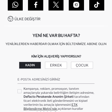
DEFACTO TEKNOLOJI
GIFT CLUB SIKÇA SORULAN SORULAR
İLETIŞIM FORMU
SITEMAP
İŞLEM REHBERI
MÜŞTERI HIZMETLERI
0850 333 22 86
KAMPANYALAR
ÜLKE DEĞIŞTIR
KIŞISEL VERILERIN KORUNMASI VE GIZLILIK
YENI NE VAR BU HAFTA?
YENILIKLERDEN HABERDAR OLMAK İÇIN BÜLTENIMIZE ABONE OLUN
KIM IÇIN ALIŞVERIŞ YAPIYORSUN?
ERKEK
ÇOCUK
KADIN
E-POSTA ADRESINIZI GIRINIZ
Kampanya, reklam, promosyon, tanıtım
amaçlarıyla yukarıda belirttiğim iletişim adresime,
DeFacto Perakende Anonim Şirketi
tarafından
ticari elektronik ileti gönderilmesini ve kişisel
verilerimin bu amaçla işlenmesini
ETK
Bilgilendirme Metni’nde
açıklanan kurallar