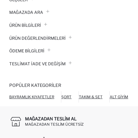
MAĞAZADA ARA
ÜRÜN BILGILERI
ÜRÜN DEĞERLENDİRMELERİ
ÖDEME BİLGİLERİ
TESLIMAT İADE VE DEĞIŞIM
POPÜLER KATEGORILER
BAYRAMLIK KIYAFETLER
ŞORT
TAKIM & SET
ALT GIYIM
O
MAĞAZADAN TESLIM AL
MAĞAZADAN TESLIM ÜCRETSIZ