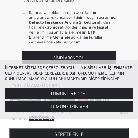
E-POSTA ADRESINIZI GIRINIZ
Kampanya, reklam, promosyon, tanıtım
amaçlarıyla yukarıda belirttiğim iletişim adresime,
DeFacto Perakende Anonim Şirketi
tarafından
ticari elektronik ileti gönderilmesini ve kişisel
verilerimin bu amaçla işlenmesini
ETK
Bilgilendirme Metni’nde
açıklanan kurallar
çerçevesinde kabul ediyorum.
ŞIMDI ABONE OL!
İNTERNET SITEMIZDE ÇEREZLER YOLUYLA KIŞISEL VERI IŞLENMEKTE
OLUP; GEREKLI OLAN ÇEREZLER, BILGI TOPLUMU HIZMETLERININ
SUNULMASI AMACIYLA KULLANILMAKTADIR. DIĞER BIRINCI VE
ÜÇÜNCÜ TARAF ÇEREZLER ISE SIZE DAHA IYI BIR ALIŞVERIŞ
UYGULAMAMIZI İNDIRIN
DENEYIMI SUNULABILMESI, SITEMIZIN DAHA IŞLEVSEL KILINMASI VE
TÜMÜNÜ REDDET
KIŞISELLEŞTIRMESI VE AÇIK RIZA VERMENIZ HALINDE, SIZLERE
YÖNELIK PAZARLAMA FAALIYETLERININ YAPILMASI AMAÇLARIYLA
TÜMÜNE İZIN VER
SINIRLI OLARAK KULLANILACAKTIR. ÇEREZLERE DAIR TERCIHLERINIZI
ÇEREZ TERCIHLERI
PANELI ARACILIĞIYLA HER ZAMAN YÖNETEBILIR,
%100 PAMUK BASIC ŞORT ERKEK ÇOCUK
+6
ÇEREZLERLE ILGILI DAHA DETAYLI BILGIYE
ÇEREZ AYDINLATMA
299.99 TL
599.99 TL
POPÜLER KATEGORILER
METNI
’NDEN ULAŞABILIRSINIZ.
FAVORILERE EKLENDI
GELINCE HABER VER
SEPETE EKLENIYOR
SEPETE EKLENDI
KADIN MAYO
KADIN BEYAZ TIŞÖRT
SEPETE EKLE