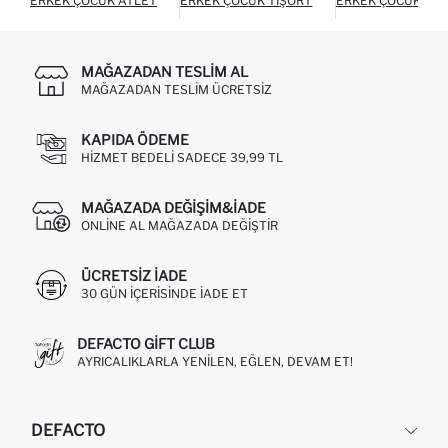
ERKEK ÇOCUK ATLET
ERKEK ÇOCUK TIŞÖRT
ERKEK ÇOCUK TER
MAĞAZADAN TESLIM AL
MAĞAZADAN TESLIM ÜCRETSIZ
KAPIDA ÖDEME
HIZMET BEDELI SADECE 39,99 TL
MAĞAZADA DEĞIŞIM&İADE
ONLINE AL MAĞAZADA DEĞIŞTIR
ÜCRETSIZ IADE
30 GÜN IÇERISINDE IADE ET
DEFACTO GIFT CLUB
AYRICALIKLARLA YENILEN, EĞLEN, DEVAM ET!
DEFACTO