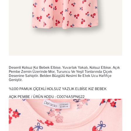
Desenli Kolsuz Kız Bebek Elbise. Yuvarlak Yakalı, Kolsuz Elbise. Açık
Pembe Zemin Üzerinde Mor, Turuncu Ve Yeşil Tonlarında Çiçek
Desenine Sahiptir. Belden Büzgülü Kesimi Ile Etek Ucu Hafifçe
Geniştir.
%100 PAMUK ÇIÇEKLI KOLSUZ YAZLIK ELBISE KIZ BEBEK
AÇIK PEMBE / ÜRÜN KODU :
C0074A5PN622