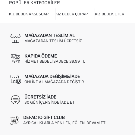
POPÜLER KATEGORILER
KIZ BEBEK AKSESUAR
KIZ BEBEK ÇORAP
KIZ BEBEK ETEK
K
MAĞAZADAN TESLIM AL
MAĞAZADAN TESLIM ÜCRETSIZ
KAPIDA ÖDEME
HIZMET BEDELI SADECE 39,99 TL
MAĞAZADA DEĞIŞIM&İADE
ONLINE AL MAĞAZADA DEĞIŞTIR
ÜCRETSIZ IADE
30 GÜN IÇERISINDE IADE ET
DEFACTO GIFT CLUB
AYRICALIKLARLA YENILEN, EĞLEN, DEVAM ET!