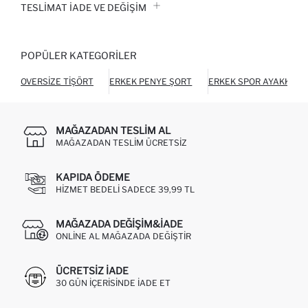
TESLIMAT İADE VE DEĞIŞIM
POPÜLER KATEGORILER
OVERSIZE TIŞÖRT
ERKEK PENYE ŞORT
ERKEK SPOR AYAKKABI
MAĞAZADAN TESLIM AL
MAĞAZADAN TESLIM ÜCRETSIZ
KAPIDA ÖDEME
HIZMET BEDELI SADECE 39,99 TL
MAĞAZADA DEĞIŞIM&İADE
ONLINE AL MAĞAZADA DEĞIŞTIR
ÜCRETSIZ IADE
30 GÜN IÇERISINDE IADE ET