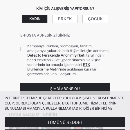
KIM IÇIN ALIŞVERIŞ YAPIYORSUN?
ERKEK
ÇOCUK
KADIN
E-POSTA ADRESINIZI GIRINIZ
Kampanya, reklam, promosyon, tanıtım
amaçlarıyla yukarıda belirttiğim iletişim adresime,
DeFacto Perakende Anonim Şirketi
tarafından
ticari elektronik ileti gönderilmesini ve kişisel
verilerimin bu amaçla işlenmesini
ETK
Bilgilendirme Metni’nde
açıklanan kurallar
çerçevesinde kabul ediyorum.
ŞIMDI ABONE OL!
İNTERNET SITEMIZDE ÇEREZLER YOLUYLA KIŞISEL VERI IŞLENMEKTE
OLUP; GEREKLI OLAN ÇEREZLER, BILGI TOPLUMU HIZMETLERININ
SUNULMASI AMACIYLA KULLANILMAKTADIR. DIĞER BIRINCI VE
ÜÇÜNCÜ TARAF ÇEREZLER ISE SIZE DAHA IYI BIR ALIŞVERIŞ
UYGULAMAMIZI İNDIRIN
DENEYIMI SUNULABILMESI, SITEMIZIN DAHA IŞLEVSEL KILINMASI VE
TÜMÜNÜ REDDET
KIŞISELLEŞTIRMESI VE AÇIK RIZA VERMENIZ HALINDE, SIZLERE
YÖNELIK PAZARLAMA FAALIYETLERININ YAPILMASI AMAÇLARIYLA