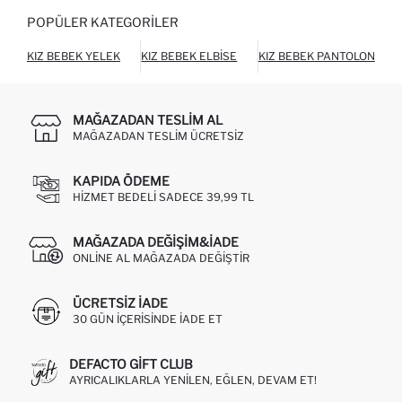
POPÜLER KATEGORILER
KIZ BEBEK YELEK
KIZ BEBEK ELBISE
KIZ BEBEK PANTOLON
MAĞAZADAN TESLIM AL
MAĞAZADAN TESLIM ÜCRETSIZ
KAPIDA ÖDEME
HIZMET BEDELI SADECE 39,99 TL
MAĞAZADA DEĞIŞIM&İADE
ONLINE AL MAĞAZADA DEĞIŞTIR
ÜCRETSIZ IADE
30 GÜN IÇERISINDE IADE ET
DEFACTO GIFT CLUB
AYRICALIKLARLA YENILEN, EĞLEN, DEVAM ET!