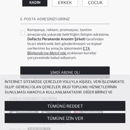
ERKEK
ÇOCUK
KADIN
E-POSTA ADRESINIZI GIRINIZ
Kampanya, reklam, promosyon, tanıtım
amaçlarıyla yukarıda belirttiğim iletişim adresime,
DeFacto Perakende Anonim Şirketi
tarafından
ticari elektronik ileti gönderilmesini ve kişisel
verilerimin bu amaçla işlenmesini
ETK
Bilgilendirme Metni’nde
açıklanan kurallar
çerçevesinde kabul ediyorum.
ŞIMDI ABONE OL!
İNTERNET SITEMIZDE ÇEREZLER YOLUYLA KIŞISEL VERI IŞLENMEKTE
OLUP; GEREKLI OLAN ÇEREZLER, BILGI TOPLUMU HIZMETLERININ
SUNULMASI AMACIYLA KULLANILMAKTADIR. DIĞER BIRINCI VE
ÜÇÜNCÜ TARAF ÇEREZLER ISE SIZE DAHA IYI BIR ALIŞVERIŞ
UYGULAMAMIZI İNDIRIN
DENEYIMI SUNULABILMESI, SITEMIZIN DAHA IŞLEVSEL KILINMASI VE
TÜMÜNÜ REDDET
KIŞISELLEŞTIRMESI VE AÇIK RIZA VERMENIZ HALINDE, SIZLERE
YÖNELIK PAZARLAMA FAALIYETLERININ YAPILMASI AMAÇLARIYLA
TÜMÜNE İZIN VER
SINIRLI OLARAK KULLANILACAKTIR. ÇEREZLERE DAIR TERCIHLERINIZI
%100 PAMUK DANTEL YAKA FLAMLI
ÇEREZ TERCIHLERI
PANELI ARACILIĞIYLA HER ZAMAN YÖNETEBILIR,
POPLIN KISA KOLLU GÖMLEK KIZ BEBEK
ÇEREZLERLE ILGILI DAHA DETAYLI BILGIYE
ÇEREZ AYDINLATMA
249.99 TL
499.99 TL