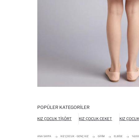
POPÜLER KATEGORILER
KIZ ÇOCUK TIŞÖRT
KIZ ÇOCUK CEKET
KIZ ÇOCU
ANA SAYFA
KIZ ÇOCUK - GENÇ KIZ
GIYIM
ELBISE
%100