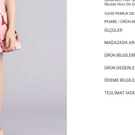
Okulda Hem De Günl
%100 PAMUK DES
PEMBE / ÜRÜN K
ÖLÇÜLER
MAĞAZADA AR
ÜRÜN BILGILER
ÜRÜN DEĞERLE
ÖDEME BİLGİLE
TESLIMAT İADE