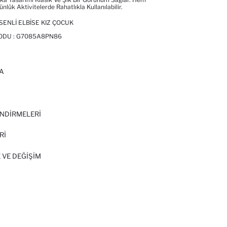
ük Aktivitelerde Rahatlıkla Kullanılabilir.
ENLI ELBISE KIZ ÇOCUK
ODU :
G7085A8PN86
A
I
NDİRMELERİ
Rİ
 VE DEĞIŞIM