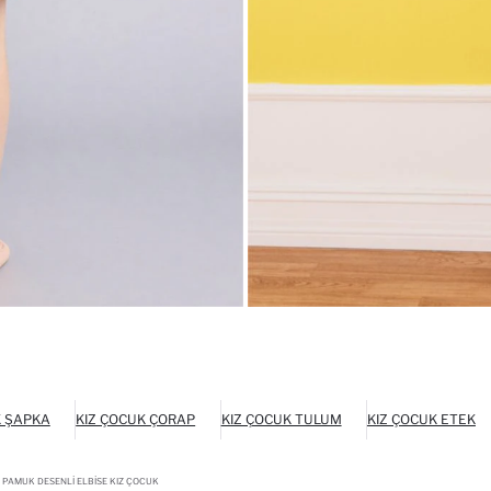
K ŞAPKA
KIZ ÇOCUK ÇORAP
KIZ ÇOCUK TULUM
KIZ ÇOCUK ETEK
 PAMUK DESENLI ELBISE KIZ ÇOCUK