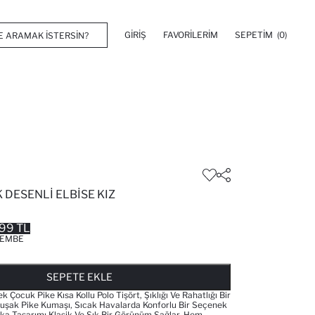
GIRIŞ
FAVORILERIM
SEPETIM
(0)
DESENLI ELBISE KIZ
99 TL
EMBE
FAVORILERE EKLENDI
GELINCE HABER VER
SEPETE EKLENIYOR
SEPETE EKLENDI
SEPETE EKLE
ocuk Pike Kısa Kollu Polo Tişört, Şıklığı Ve Rahatlığı Bir
uşak Pike Kumaşı, Sıcak Havalarda Konforlu Bir Seçenek
ka Tasarımı Klasik Ve Şık Bir Görünüm Sağlar. Hem