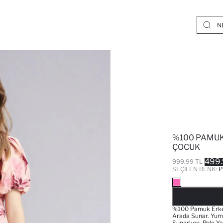
%100 PAMUK 
ÇOCUK
499.
999.99 TL
SEÇILEN RENK:
P
%100 Pamuk Erkek Ç
Arada Sunar. Yum
Sunarken, Polo Ya