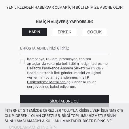
YENILIKLERDEN HABERDAR OLMAK İÇIN BÜLTENIMIZE ABONE OLUN
KIM IÇIN ALIŞVERIŞ YAPIYORSUN?
ERKEK
ÇOCUK
KADIN
E-POSTA ADRESINIZI GIRINIZ
Kampanya, reklam, promosyon, tanıtım
amaçlarıyla yukarıda belirttiğim iletişim adresime,
DeFacto Perakende Anonim Şirketi
tarafından
ticari elektronik ileti gönderilmesini ve kişisel
verilerimin bu amaçla işlenmesini
ETK
Bilgilendirme Metni’nde
açıklanan kurallar
çerçevesinde kabul ediyorum.
ŞIMDI ABONE OL!
İNTERNET SITEMIZDE ÇEREZLER YOLUYLA KIŞISEL VERI IŞLENMEKTE
OLUP; GEREKLI OLAN ÇEREZLER, BILGI TOPLUMU HIZMETLERININ
SUNULMASI AMACIYLA KULLANILMAKTADIR. DIĞER BIRINCI VE
ÜÇÜNCÜ TARAF ÇEREZLER ISE SIZE DAHA IYI BIR ALIŞVERIŞ
UYGULAMAMIZI İNDIRIN