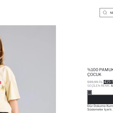
%100 PAMUK 
ÇOCUK
419.
599.99 TL
SEÇILEN RENK:
A
Düz Dokuma Kumaş
Süslemeler Içerir.