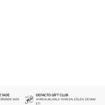
Z IADE
DEFACTO GIFT CLUB
ERISINDE IADE
AYRICALIKLARLA YENILEN, EĞLEN, DEVAM
ET!