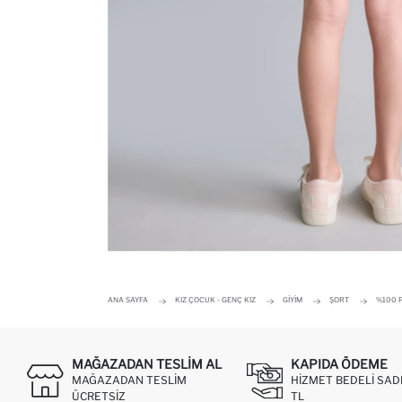
ANA SAYFA
KIZ ÇOCUK - GENÇ KIZ
GIYIM
ŞORT
%100 P
MAĞAZADAN TESLIM AL
KAPIDA ÖDEME
MAĞAZADAN TESLIM
HIZMET BEDELI SAD
ÜCRETSIZ
TL