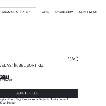
GIRIŞ
FAVORILERIM
SEPETIM
(0)
ELASTIK BEL ŞORT KIZ
99 TL
NTRASIT
FAVORILERE EKLENDI
GELINCE HABER VER
SEPETE EKLENIYOR
SEPETE EKLENDI
SEPETE EKLE
tan Olup, Sağ Yan Kısımda Dağınık Nokta Desenli
 Kısa Boydur.