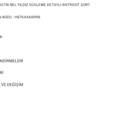
STIK BEL YILDIZ SÜSLEME DETAYLI ANTRASIT ŞORT
N KODU :
H8764A8AR98
A
I
NDİRMELERİ
Rİ
 VE DEĞIŞIM