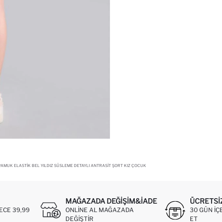
AMUK ELASTIK BEL YILDIZ SÜSLEME DETAYLI ANTRASIT ŞORT KIZ ÇOCUK
MAĞAZADA DEĞIŞIM&İADE
ÜCRETSI
ECE 39,99
ONLINE AL MAĞAZADA
30 GÜN IÇ
DEĞIŞTIR
ET