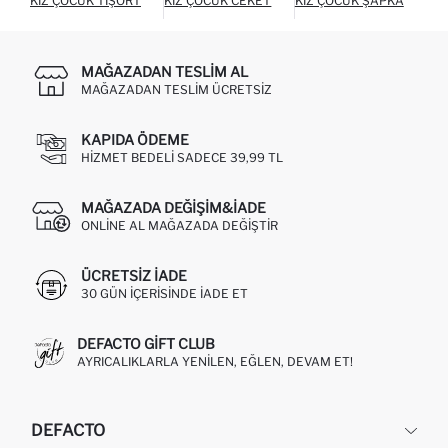
KIZ ÇOCUK TIŞÖRT
KIZ ÇOCUK CEKET
KIZ ÇOCUK ŞAPKA
KI
MAĞAZADAN TESLIM AL
MAĞAZADAN TESLIM ÜCRETSIZ
KAPIDA ÖDEME
HIZMET BEDELI SADECE 39,99 TL
MAĞAZADA DEĞIŞIM&İADE
ONLINE AL MAĞAZADA DEĞIŞTIR
ÜCRETSIZ IADE
30 GÜN IÇERISINDE IADE ET
DEFACTO GIFT CLUB
AYRICALIKLARLA YENILEN, EĞLEN, DEVAM ET!
DEFACTO