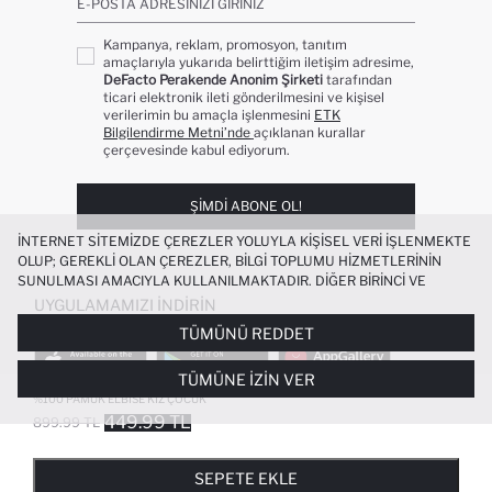
E-POSTA ADRESINIZI GIRINIZ
Kampanya, reklam, promosyon, tanıtım
amaçlarıyla yukarıda belirttiğim iletişim adresime,
DeFacto Perakende Anonim Şirketi
tarafından
ticari elektronik ileti gönderilmesini ve kişisel
verilerimin bu amaçla işlenmesini
ETK
Bilgilendirme Metni’nde
açıklanan kurallar
çerçevesinde kabul ediyorum.
ŞIMDI ABONE OL!
İNTERNET SITEMIZDE ÇEREZLER YOLUYLA KIŞISEL VERI IŞLENMEKTE
OLUP; GEREKLI OLAN ÇEREZLER, BILGI TOPLUMU HIZMETLERININ
SUNULMASI AMACIYLA KULLANILMAKTADIR. DIĞER BIRINCI VE
ÜÇÜNCÜ TARAF ÇEREZLER ISE SIZE DAHA IYI BIR ALIŞVERIŞ
UYGULAMAMIZI İNDIRIN
DENEYIMI SUNULABILMESI, SITEMIZIN DAHA IŞLEVSEL KILINMASI VE
TÜMÜNÜ REDDET
KIŞISELLEŞTIRMESI VE AÇIK RIZA VERMENIZ HALINDE, SIZLERE
YÖNELIK PAZARLAMA FAALIYETLERININ YAPILMASI AMAÇLARIYLA
TÜMÜNE İZIN VER
SINIRLI OLARAK KULLANILACAKTIR. ÇEREZLERE DAIR TERCIHLERINIZI
ÇEREZ TERCIHLERI
PANELI ARACILIĞIYLA HER ZAMAN YÖNETEBILIR,
%100 PAMUK ELBISE KIZ ÇOCUK
ÇEREZLERLE ILGILI DAHA DETAYLI BILGIYE
ÇEREZ AYDINLATMA
449.99 TL
899.99 TL
POPÜLER KATEGORILER
METNI
’NDEN ULAŞABILIRSINIZ.
FAVORILERE EKLENDI
GELINCE HABER VER
SEPETE EKLENIYOR
SEPETE EKLENDI
KADIN MAYO
KADIN BEYAZ TIŞÖRT
SEPETE EKLE