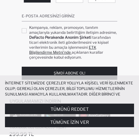
E-POSTA ADRESINIZI GIRINIZ
Kampanya, reklam, promosyon, tanıtım
amaçlarıyla yukarıda belirttiğim iletişim adresime,
DeFacto Perakende Anonim Şirketi
tarafından
ticari elektronik ileti gönderilmesini ve kişisel
verilerimin bu amaçla işlenmesini
ETK
Bilgilendirme Metni’nde
açıklanan kurallar
çerçevesinde kabul ediyorum.
ŞIMDI ABONE OL!
İNTERNET SITEMIZDE ÇEREZLER YOLUYLA KIŞISEL VERI IŞLENMEKTE
OLUP; GEREKLI OLAN ÇEREZLER, BILGI TOPLUMU HIZMETLERININ
SUNULMASI AMACIYLA KULLANILMAKTADIR. DIĞER BIRINCI VE
ÜÇÜNCÜ TARAF ÇEREZLER ISE SIZE DAHA IYI BIR ALIŞVERIŞ
UYGULAMAMIZI İNDIRIN
DENEYIMI SUNULABILMESI, SITEMIZIN DAHA IŞLEVSEL KILINMASI VE
TÜMÜNÜ REDDET
KIŞISELLEŞTIRMESI VE AÇIK RIZA VERMENIZ HALINDE, SIZLERE
YÖNELIK PAZARLAMA FAALIYETLERININ YAPILMASI AMAÇLARIYLA
TÜMÜNE İZIN VER
SINIRLI OLARAK KULLANILACAKTIR. ÇEREZLERE DAIR TERCIHLERINIZI
%100 PAMUK ERKEK BEBEK BISIKLET
+1
ÇEREZ TERCIHLERI
PANELI ARACILIĞIYLA HER ZAMAN YÖNETEBILIR,
YAKA BASIC DÜZ UZUN KOLLU TIŞÖRT
ÇEREZLERLE ILGILI DAHA DETAYLI BILGIYE
ÇEREZ AYDINLATMA
299.99 TL
POPÜLER KATEGORILER
METNI
’NDEN ULAŞABILIRSINIZ.