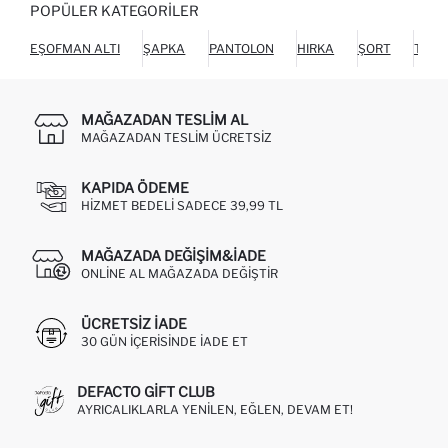
POPÜLER KATEGORILER
EŞOFMAN ALTI
ŞAPKA
PANTOLON
HIRKA
ŞORT
TUL
MAĞAZADAN TESLIM AL
MAĞAZADAN TESLIM ÜCRETSIZ
KAPIDA ÖDEME
HIZMET BEDELI SADECE 39,99 TL
MAĞAZADA DEĞIŞIM&İADE
ONLINE AL MAĞAZADA DEĞIŞTIR
ÜCRETSIZ IADE
30 GÜN IÇERISINDE IADE ET
DEFACTO GIFT CLUB
AYRICALIKLARLA YENILEN, EĞLEN, DEVAM ET!