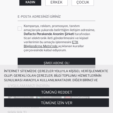
ERKEK
ÇOCUK
KADIN
E-POSTA ADRESINIZI GIRINIZ
Kampanya, reklam, promosyon, tanıtım
amaçlarıyla yukarıda belirttiğim iletişim adresime,
DeFacto Perakende Anonim Şirketi
tarafından
ticari elektronik ileti gönderilmesini ve kişisel
verilerimin bu amaçla işlenmesini
ETK
Bilgilendirme Metni’nde
açıklanan kurallar
çerçevesinde kabul ediyorum.
ŞIMDI ABONE OL!
İNTERNET SITEMIZDE ÇEREZLER YOLUYLA KIŞISEL VERI IŞLENMEKTE
OLUP; GEREKLI OLAN ÇEREZLER, BILGI TOPLUMU HIZMETLERININ
SUNULMASI AMACIYLA KULLANILMAKTADIR. DIĞER BIRINCI VE
ÜÇÜNCÜ TARAF ÇEREZLER ISE SIZE DAHA IYI BIR ALIŞVERIŞ
UYGULAMAMIZI İNDIRIN
DENEYIMI SUNULABILMESI, SITEMIZIN DAHA IŞLEVSEL KILINMASI VE
TÜMÜNÜ REDDET
KIŞISELLEŞTIRMESI VE AÇIK RIZA VERMENIZ HALINDE, SIZLERE
YÖNELIK PAZARLAMA FAALIYETLERININ YAPILMASI AMAÇLARIYLA
TÜMÜNE İZIN VER
SINIRLI OLARAK KULLANILACAKTIR. ÇEREZLERE DAIR TERCIHLERINIZI
%100 PAMUK ETIKET BASKILI GABARDIN
ÇEREZ TERCIHLERI
PANELI ARACILIĞIYLA HER ZAMAN YÖNETEBILIR,
PANTOLON ERKEK BEBEK
ÇEREZLERLE ILGILI DAHA DETAYLI BILGIYE
ÇEREZ AYDINLATMA
999.99 TL