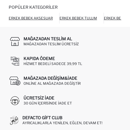
POPÜLER KATEGORILER
ERKEK BEBEK AKSESUAR
ERKEK BEBEK TULUM
ERKEK BEBEK
MAĞAZADAN TESLIM AL
MAĞAZADAN TESLIM ÜCRETSIZ
KAPIDA ÖDEME
HIZMET BEDELI SADECE 39,99 TL
MAĞAZADA DEĞIŞIM&İADE
ONLINE AL MAĞAZADA DEĞIŞTIR
ÜCRETSIZ IADE
30 GÜN IÇERISINDE IADE ET
DEFACTO GIFT CLUB
AYRICALIKLARLA YENILEN, EĞLEN, DEVAM ET!