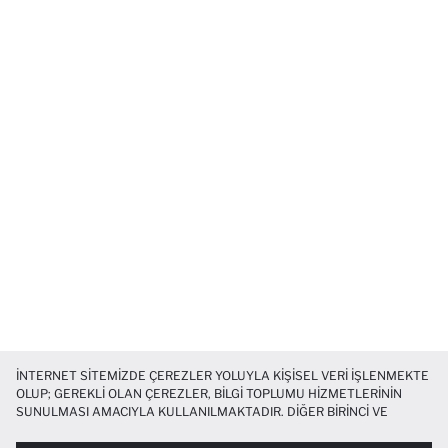
İNTERNET SITEMIZDE ÇEREZLER YOLUYLA KIŞISEL VERI IŞLENMEKTE
OLUP; GEREKLI OLAN ÇEREZLER, BILGI TOPLUMU HIZMETLERININ
SUNULMASI AMACIYLA KULLANILMAKTADIR. DIĞER BIRINCI VE
ÜÇÜNCÜ TARAF ÇEREZLER ISE SIZE DAHA IYI BIR ALIŞVERIŞ
DENEYIMI SUNULABILMESI, SITEMIZIN DAHA IŞLEVSEL KILINMASI VE