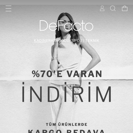
KADIN
ERKEK
ÇOCUK
SPOR | TEKNİK