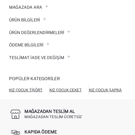
MAĞAZADA ARA
ÜRÜN BILGILERI
ÜRÜN DEĞERLENDİRMELERİ
ÖDEME BİLGİLERİ
TESLIMAT İADE VE DEĞIŞIM
POPÜLER KATEGORILER
KIZ ÇOCUK TIŞÖRT
KIZ ÇOCUK CEKET
KIZ ÇOCUK ŞAPKA
KI
MAĞAZADAN TESLIM AL
MAĞAZADAN TESLIM ÜCRETSIZ
KAPIDA ÖDEME