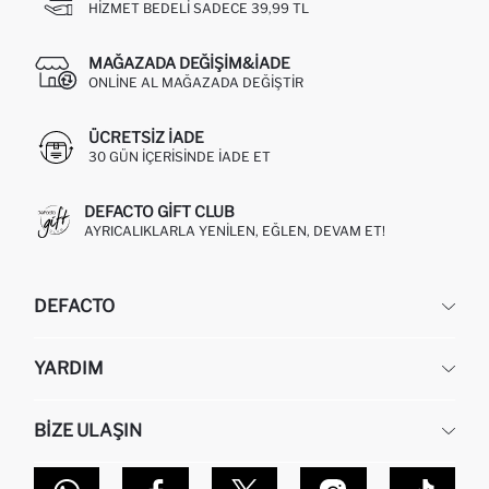
HIZMET BEDELI SADECE 39,99 TL
MAĞAZADA DEĞIŞIM&İADE
ONLINE AL MAĞAZADA DEĞIŞTIR
ÜCRETSIZ IADE
30 GÜN IÇERISINDE IADE ET
DEFACTO GIFT CLUB
AYRICALIKLARLA YENILEN, EĞLEN, DEVAM ET!
DEFACTO
KURUMSAL
YARDIM
HAKKIMIZDA
İNSAN KAYNAKLARI
SIKÇA SORULAN SORULAR
BIZE ULAŞIN
KURUMSAL SATIŞ
SIPARIŞIMI NASIL TAKIP EDERIM?
TOPTAN SATIŞ (WHOLESALE PARTNER)
NASIL İADE EDERIM?
MAĞAZALARIMIZ
DEFACTO TEKNOLOJI