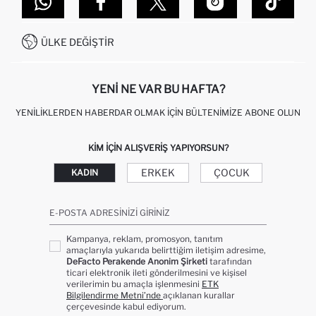
GIFT CLUB SIKÇA SORULAN SORULAR
İLETIŞIM FORMU
SITEMAP
İŞLEM REHBERI
MÜŞTERI HIZMETLERI
0850 333 22 86
KAMPANYALAR
ÜLKE DEĞIŞTIR
KIŞISEL VERILERIN KORUNMASI VE GIZLILIK
YENI NE VAR BU HAFTA?
YENILIKLERDEN HABERDAR OLMAK İÇIN BÜLTENIMIZE ABONE OLUN
KIM IÇIN ALIŞVERIŞ YAPIYORSUN?
ERKEK
ÇOCUK
KADIN
E-POSTA ADRESINIZI GIRINIZ
Kampanya, reklam, promosyon, tanıtım
amaçlarıyla yukarıda belirttiğim iletişim adresime,
DeFacto Perakende Anonim Şirketi
tarafından
ticari elektronik ileti gönderilmesini ve kişisel
verilerimin bu amaçla işlenmesini
ETK
Bilgilendirme Metni’nde
açıklanan kurallar
çerçevesinde kabul ediyorum.