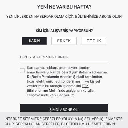
YENI NE VAR BU HAFTA?
YENILIKLERDEN HABERDAR OLMAK İÇIN BÜLTENIMIZE ABONE OLUN
KIM IÇIN ALIŞVERIŞ YAPIYORSUN?
ERKEK
ÇOCUK
KADIN
E-POSTA ADRESINIZI GIRINIZ
Kampanya, reklam, promosyon, tanıtım
amaçlarıyla yukarıda belirttiğim iletişim adresime,
DeFacto Perakende Anonim Şirketi
tarafından
ticari elektronik ileti gönderilmesini ve kişisel
verilerimin bu amaçla işlenmesini
ETK
Bilgilendirme Metni’nde
açıklanan kurallar
çerçevesinde kabul ediyorum.
ŞIMDI ABONE OL!
İNTERNET SITEMIZDE ÇEREZLER YOLUYLA KIŞISEL VERI IŞLENMEKTE
OLUP; GEREKLI OLAN ÇEREZLER, BILGI TOPLUMU HIZMETLERININ