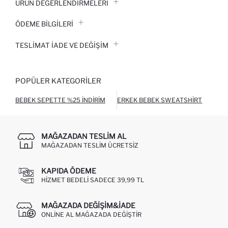
ÜRÜN DEĞERLENDİRMELERİ
ÖDEME BİLGİLERİ
TESLIMAT İADE VE DEĞIŞIM
POPÜLER KATEGORILER
BEBEK SEPETTE %25 İNDIRIM
ERKEK BEBEK SWEATSHIRT
ERK
MAĞAZADAN TESLIM AL
MAĞAZADAN TESLIM ÜCRETSIZ
KAPIDA ÖDEME
HIZMET BEDELI SADECE 39,99 TL
MAĞAZADA DEĞIŞIM&İADE
ONLINE AL MAĞAZADA DEĞIŞTIR