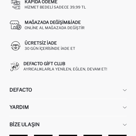
KAPIDA ÖDEME
HIZMET BEDELI SADECE 39,99 TL
MAĞAZADA DEĞIŞIM&İADE
ONLINE AL MAĞAZADA DEĞIŞTIR
ÜCRETSIZ IADE
30 GÜN IÇERISINDE IADE ET
DEFACTO GIFT CLUB
AYRICALIKLARLA YENILEN, EĞLEN, DEVAM ET!
DEFACTO
KURUMSAL
YARDIM
HAKKIMIZDA
İNSAN KAYNAKLARI
SIKÇA SORULAN SORULAR
BIZE ULAŞIN
KURUMSAL SATIŞ
SIPARIŞIMI NASIL TAKIP EDERIM?
TOPTAN SATIŞ (WHOLESALE PARTNER)
NASIL İADE EDERIM?
MAĞAZALARIMIZ