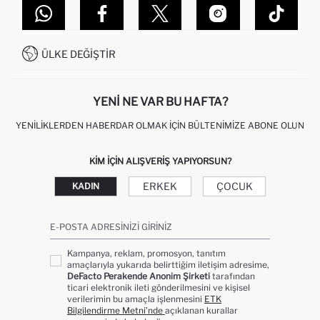
DEFACTO TEKNOLOJI
GIFT CLUB SIKÇA SORULAN SORULAR
İLETIŞIM FORMU
SITEMAP
İŞLEM REHBERI
MÜŞTERI HIZMETLERI
0850 333 22 86
KAMPANYALAR
ÜLKE DEĞIŞTIR
KIŞISEL VERILERIN KORUNMASI VE GIZLILIK
YENI NE VAR BU HAFTA?
YENILIKLERDEN HABERDAR OLMAK İÇIN BÜLTENIMIZE ABONE OLUN
KIM IÇIN ALIŞVERIŞ YAPIYORSUN?
ERKEK
ÇOCUK
KADIN
E-POSTA ADRESINIZI GIRINIZ
Kampanya, reklam, promosyon, tanıtım
amaçlarıyla yukarıda belirttiğim iletişim adresime,
DeFacto Perakende Anonim Şirketi
tarafından
ticari elektronik ileti gönderilmesini ve kişisel
verilerimin bu amaçla işlenmesini
ETK
Bilgilendirme Metni’nde
açıklanan kurallar