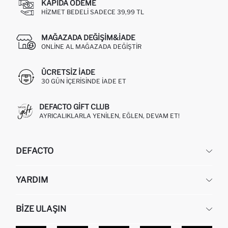
KAPIDA ÖDEME
HIZMET BEDELI SADECE 39,99 TL
MAĞAZADA DEĞIŞIM&İADE
ONLINE AL MAĞAZADA DEĞIŞTIR
ÜCRETSIZ IADE
30 GÜN IÇERISINDE IADE ET
DEFACTO GIFT CLUB
AYRICALIKLARLA YENILEN, EĞLEN, DEVAM ET!
DEFACTO
KURUMSAL
YARDIM
HAKKIMIZDA
İNSAN KAYNAKLARI
SIKÇA SORULAN SORULAR
BIZE ULAŞIN
KURUMSAL SATIŞ
SIPARIŞIMI NASIL TAKIP EDERIM?
TOPTAN SATIŞ (WHOLESALE PARTNER)
NASIL İADE EDERIM?
MAĞAZALARIMIZ