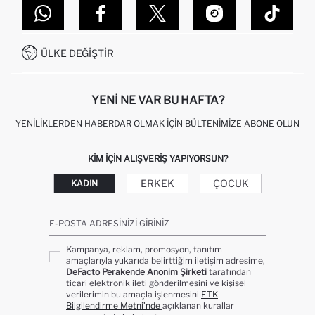
DEFACTO TEKNOLOJI
GIFT CLUB SIKÇA SORULAN SORULAR
İLETIŞIM FORMU
SITEMAP
İŞLEM REHBERI
MÜŞTERI HIZMETLERI
0850 333 22 86
KAMPANYALAR
ÜLKE DEĞIŞTIR
KIŞISEL VERILERIN KORUNMASI VE GIZLILIK
YENI NE VAR BU HAFTA?
YENILIKLERDEN HABERDAR OLMAK İÇIN BÜLTENIMIZE ABONE OLUN
KIM IÇIN ALIŞVERIŞ YAPIYORSUN?
ERKEK
ÇOCUK
KADIN
E-POSTA ADRESINIZI GIRINIZ
Kampanya, reklam, promosyon, tanıtım
amaçlarıyla yukarıda belirttiğim iletişim adresime,
DeFacto Perakende Anonim Şirketi
tarafından
ticari elektronik ileti gönderilmesini ve kişisel
verilerimin bu amaçla işlenmesini
ETK
Bilgilendirme Metni’nde
açıklanan kurallar