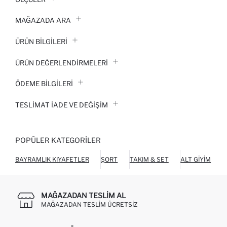
MAĞAZADA ARA
ÜRÜN BILGILERI
ÜRÜN DEĞERLENDİRMELERİ
ÖDEME BİLGİLERİ
TESLIMAT İADE VE DEĞIŞIM
POPÜLER KATEGORILER
BAYRAMLIK KIYAFETLER
ŞORT
TAKIM & SET
ALT GIYIM
O
MAĞAZADAN TESLIM AL
MAĞAZADAN TESLIM ÜCRETSIZ