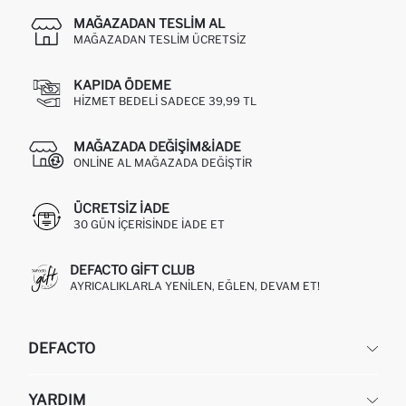
MAĞAZADAN TESLIM AL
MAĞAZADAN TESLIM ÜCRETSIZ
KAPIDA ÖDEME
HIZMET BEDELI SADECE 39,99 TL
MAĞAZADA DEĞIŞIM&İADE
ONLINE AL MAĞAZADA DEĞIŞTIR
ÜCRETSIZ IADE
30 GÜN IÇERISINDE IADE ET
DEFACTO GIFT CLUB
AYRICALIKLARLA YENILEN, EĞLEN, DEVAM ET!
DEFACTO
KURUMSAL
YARDIM
HAKKIMIZDA